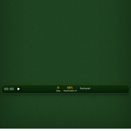
0
58%
00: 00
▶
Řešitelné?
Tahy
Shuffle Win %