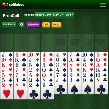
FreeCell
FreeCell
Baker's Game
Eight Off
Více
Nová hra
Nápověda
Zpět
Znovu