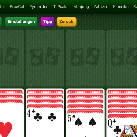
tär
FreeCell
Pyramiden
TriPeaks
Mahjong
Yahtzee
Klondike
S
Einstellungen
Tipp
Zurück