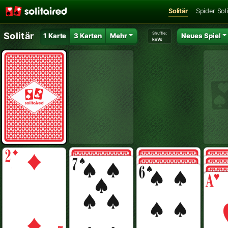
Solitär
Spider Soli
Shuffle:
Solitär
1 Karte
3 Karten
Mehr
Neues Spiel
knVx