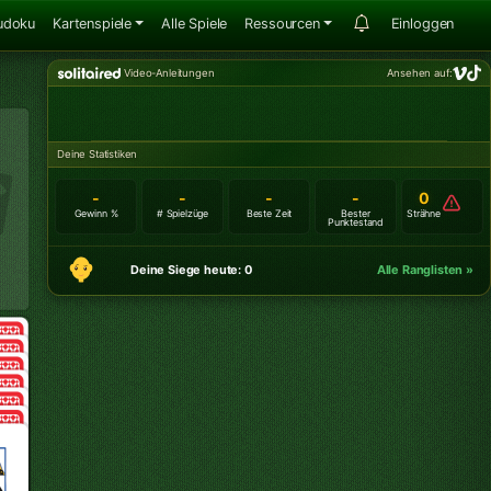
udoku
Kartenspiele
Alle Spiele
Ressourcen
Einloggen
Video-Anleitungen
Ansehen auf:
Deine Statistiken
-
-
-
-
0
Gewinn %
# Spielzüge
Beste Zeit
Bester
Strähne
Punktestand
Deine Siege heute: 0
Alle Ranglisten »