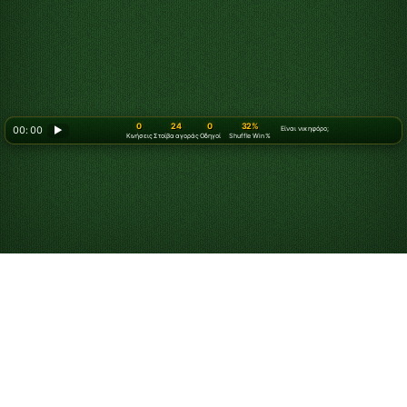
0
24
0
32%
00: 00
▶
Είναι νικηφόρο;
Κινήσεις
Στοίβα αγοράς
Οδηγοί
Shuffle Win %
Πώς να παίξετε
Πασιέντζα με 3
φύλλα