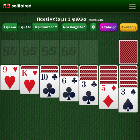
Πασιέντζα με 3 φύλλα
Shuffle:
yZf9
1 φύλλο
3 φύλλα
Περισσότερα
Νέο παιχνίδι
Υπόδειξη
Αναίρεση