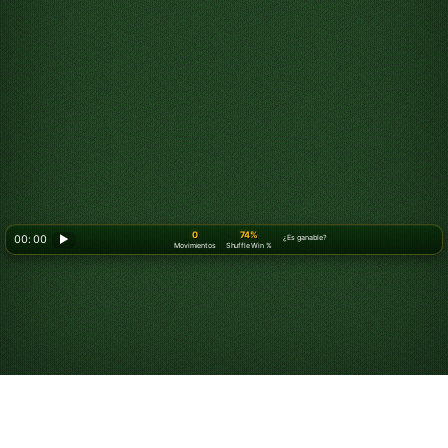
0
74%
00: 00
▶
¿Es ganable?
Movimientos
Shuffle Win %