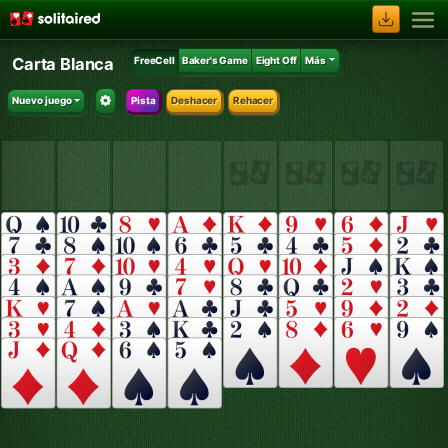
Carta Blanca
FreeCell
Baker's Game
Eight Off
Más
Nuevo juego
Pista
Deshacer
Rehacer