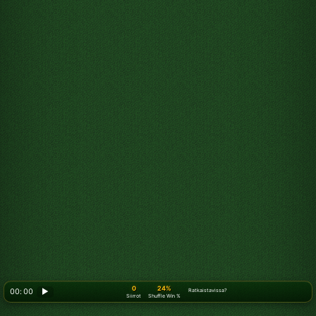
0
24%
00: 00
▶
Ratkaistavissa?
Siirrot
Shuffle Win %