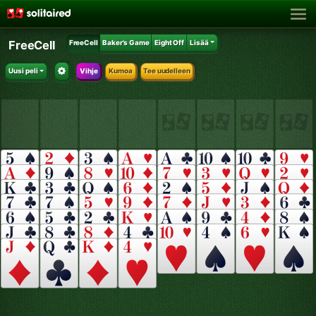
FreeCell
FreeCell
Baker's Game
Eight Off
Lisää
Uusi peli
Vihje
Kumoa
Tee uudelleen