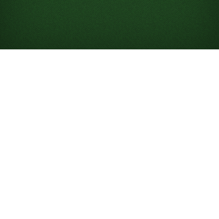
Pelaa FreeCelliä
verkossa ilmaiseksi
Aloita pelaaminen rajattomilla FreeCell-pasianssipeleillä.
Latausta tai rekisteröitymistä ei tarvita. Pelaa koko
näytön tilassa tai puhelimellasi. Voit myös kilpailla
tulostaulukoissamme tavoittelemalla parasta tulosta,
joka perustuu siirtojen kokonaismäärään ja aikaan.
Mikä on FreeCell-