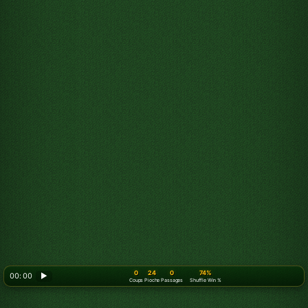
0
24
0
74%
00: 00
▶
Coups
Pioche
Passages
Shuffle Win %