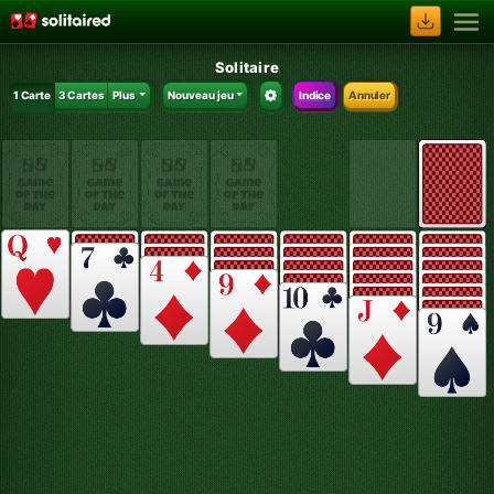
Solitaire
1 Carte
3 Cartes
Plus
Nouveau jeu
Indice
Annuler