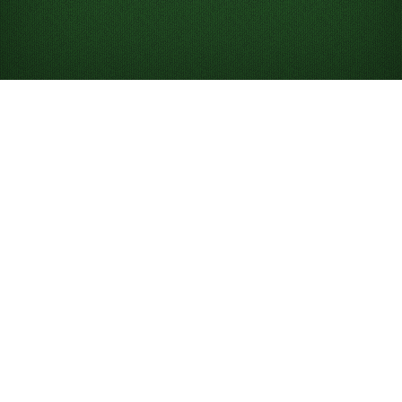
Comment jouer au Solitaire
Le Solitaire est un jeu de cartes en solo dans lequel
vous essayez de placer toutes vos cartes dans les piles
de Fondations. Bien que « Solitaire » fasse
généralement référence au
Klondike Solitaire
classique,
il existe de nombreuses variantes et niveaux de
difficulté, comme
Klondike Solitaire 3 cartes
et
FreeCell
. Le jeu était d’abord connu, et est encore
appelé, « Patience », reflétant la patience nécessaire
pour gagner une partie.
Sur Solitaired, vous pouvez jouer gratuitement à un