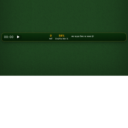
0
58%
00: 00
▶
क्या यह हल किया जा सकता है?
चालें
Shuffle Win %
फ्रीसेल ऑनलाइन मुफ्त में
खेलें