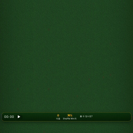
0
74%
00: 00
▶
풀 수 있나요?
이동
Shuffle Win %