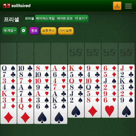
프리셀
프리셀
베이커스 게임
에이트 오프
더 보기
새 게임
힌트
실행 취소
다시 실행