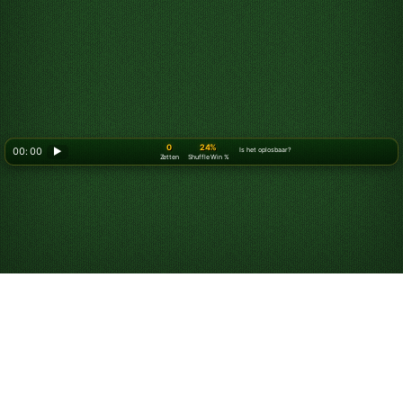
0
24%
00: 00
▶
Is het oplosbaar?
Zetten
Shuffle Win %
Speel FreeCell gratis
online