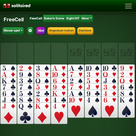
FreeCell
FreeCell
Baker's Game
Eight Off
Meer
Nieuw spel
Hint
Ongedaan maken
Opnieuw