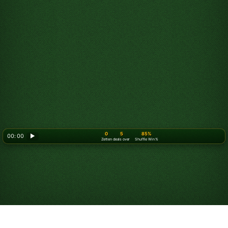
0
5
85%
00: 00
▶
Zetten
deals over
Shuffle Win %