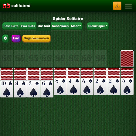
Spider Solitaire
Four Suits
Two Suits
One Suit
Schorpioen
Meer
Nieuw spel
Hint
Ongedaan maken