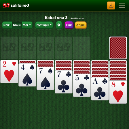
Kabal snu 3
Shuffle:
sH+c
Snu 1
Snu 3
Mer
Nytt spill
Hint
Angre