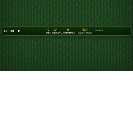
0
24
0
42%
00: 00
▶
Løsbar?
Trekk
Stokken
Gjennomganger
Shuffle Win %
Slik spiller du Kabal
snu 3
Mål