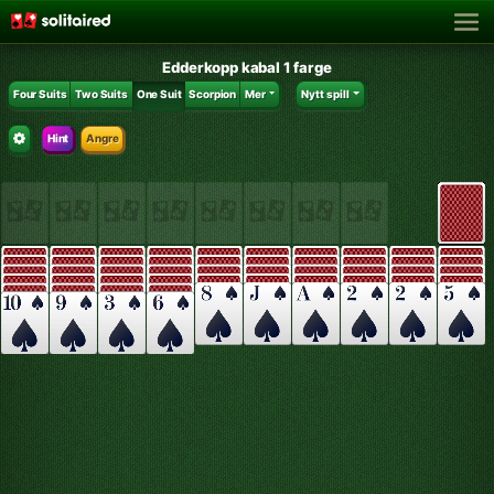
Edderkopp kabal 1 farge
Four Suits
Two Suits
One Suit
Scorpion
Mer
Nytt spill
Hint
Angre