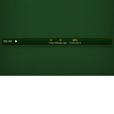
0
5
85%
00: 00
▶
Trekk
Utdelinger igjen
Shuffle Win %
Spill Edderkoppkabal
gratis på nett