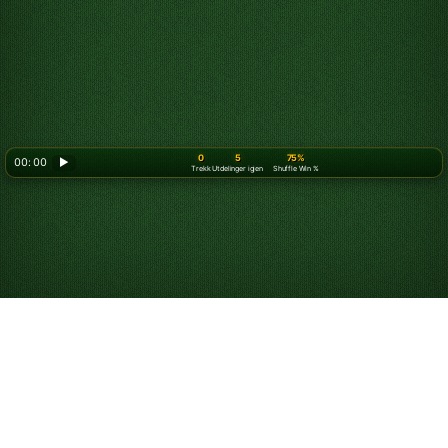
0
5
75%
00: 00
▶
Trekk
Utdelinger igjen
Shuffle Win %
Spill Edderkoppkabal
gratis på nett