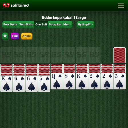
Edderkopp kabal 1 farge
Four Suits
Two Suits
One Suit
Scorpion
Mer
Nytt spill
Hint
Angre