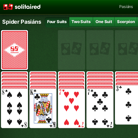
Pasiáns
Spider Pasiáns
Four Suits
Two Suits
One Suit
Scorpion