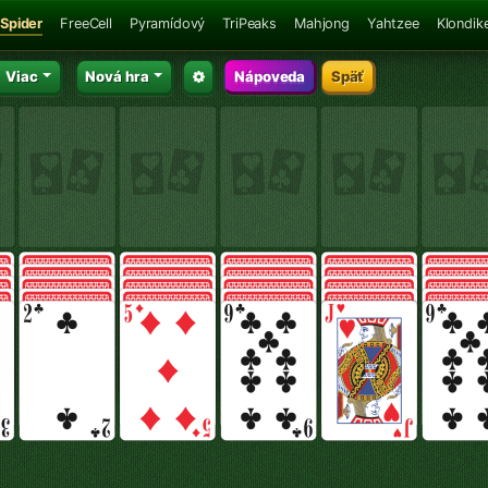
Spider
FreeCell
Pyramídový
TriPeaks
Mahjong
Yahtzee
Klondik
Viac
Nová hra
Nápoveda
Späť