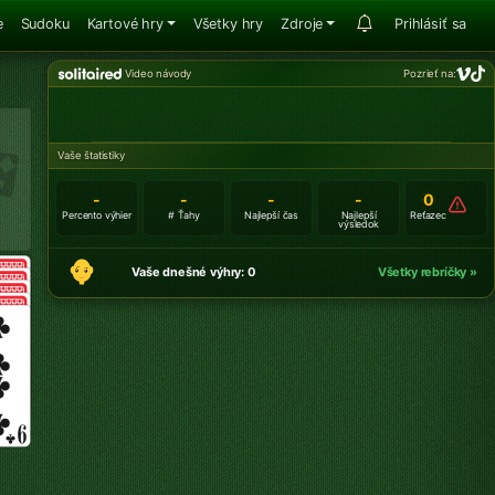
e
Sudoku
Kartové hry
Všetky hry
Zdroje
Prihlásiť sa
Video návody
Pozrieť na:
Vaše štatistiky
-
-
-
-
0
Percento výhier
# Ťahy
Najlepší čas
Najlepší
Reťazec
výsledok
Vaše dnešné výhry: 0
Všetky rebríčky »