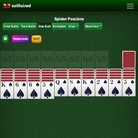
Spider Pasiáns
Four Suits
Two Suits
One Suit
Scorpion
Viac
Nová hra
Nápoveda
Späť