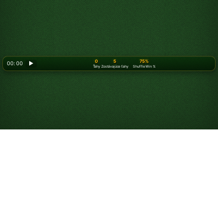
0
5
75%
00: 00
▶
Ťahy
Zostávajúce ťahy
Shuffle Win %
Hrajte Spider Pasiáns
zadarmo online