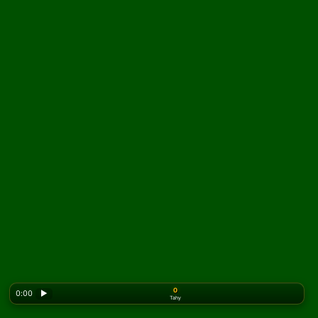
0
0:00
▶
Tahy