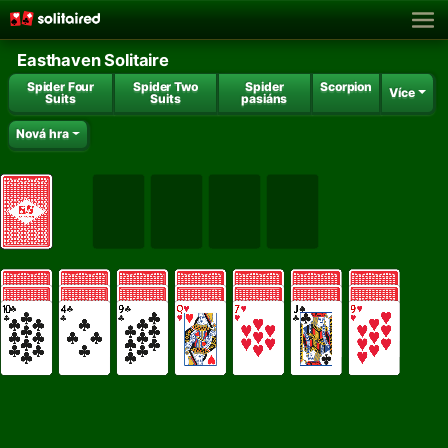
Easthaven Solitaire
Spider Four
Spider Two
Spider
Scorpion
Více
Suits
Suits
pasiáns
Nová hra