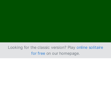
Looking for the classic version? Play
online solitaire
for free
on our homepage.
Jak hrát easthaven
pasiáns
Easthaven pasiáns je hybridní varianta, která kombinuje
prvky
Klondike
a
Spider
. Cílem je přesunout všechny
karty na čtyři základní hromádky podle barvy ve