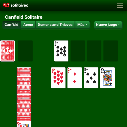
Canfield Solitaire
Canfield
Acme
Demons and Thieves
Más
Nuevo juego