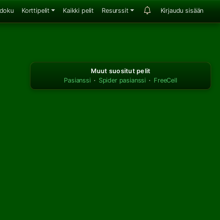
doku
Korttipelit
Kaikki pelit
Resurssit
Kirjaudu sisään
Muut suositut pelit
Pasianssi
·
Spider pasianssi
·
FreeCell