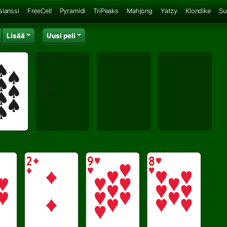
sianssi
FreeCell
Pyramidi
TriPeaks
Mahjong
Yatzy
Klondike
Su
Lisää
Uusi peli