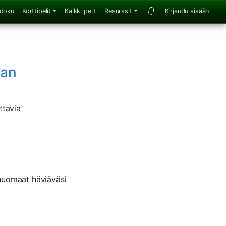
doku
Korttipelit
Kaikki pelit
Resurssit
Kirjaudu sisään
aan
ttavia
 huomaat häviäväsi