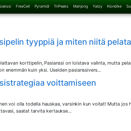
sianssi
FreeCell
Pyramidi
TriPeaks
Mahjong
Yatzy
Klondike
Su
ipelin tyyppiä ja miten niitä pelat
lattavan korttipelin, Pasianssi on loistava valinta, mutta pela
on enemmän kuin yksi. Useiden pasianssivers...
sistrategiaa voittamiseen
nen voi olla todella hauskaa, varsinkin kun voitat! Mutta jos
avasi, saatat tarvita kertaukse...