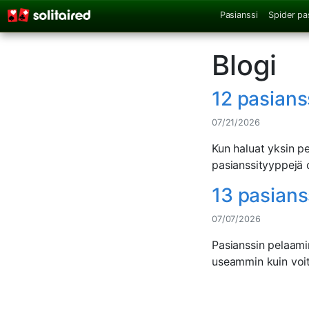
Pasianssi
Spider pa
Blogi
12 pasianss
07/21/2026
Kun haluat yksin pe
pasianssityyppejä 
13 pasians
07/07/2026
Pasianssin pelaami
useammin kuin voitt