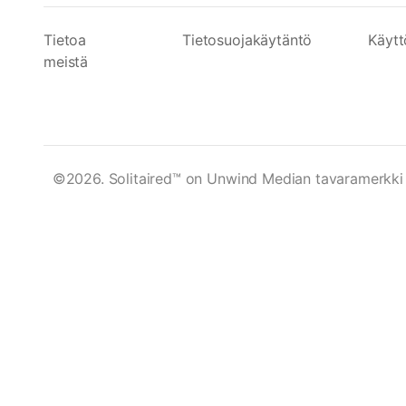
Tietoa
Tietosuojakäytäntö
Käyt
meistä
©2026. Solitaired™ on Unwind Median tavaramerkki