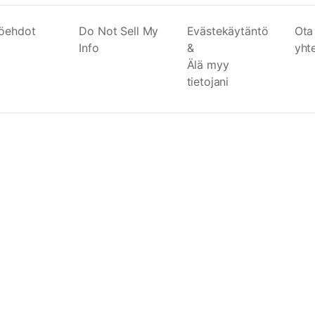
töehdot
Do Not Sell My
Evästekäytäntö
Ota
Info
&
yht
Älä myy
tietojani