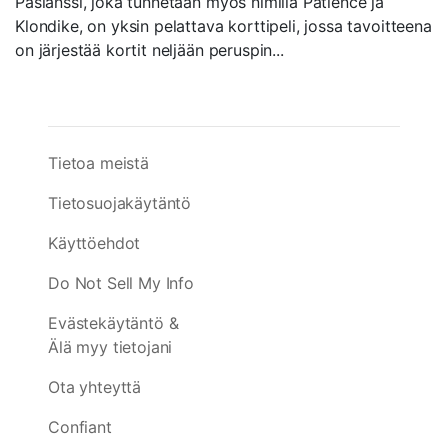
Pasianssi, joka tunnetaan myös nimillä Patience ja
Klondike, on yksin pelattava korttipeli, jossa tavoitteena
on järjestää kortit neljään peruspin...
Tietoa meistä
Tietosuojakäytäntö
Käyttöehdot
Do Not Sell My Info
Evästekäytäntö &
Älä myy tietojani
Ota yhteyttä
Confiant