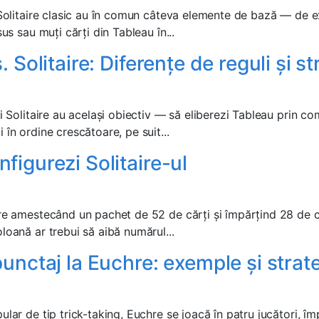
i Solitaire clasic au în comun câteva elemente de bază — de e
sus sau muți cărți din Tableau în...
. Solitaire: Diferențe de reguli și st
și Solitaire au același obiectiv — să eliberezi Tableau prin c
 în ordine crescătoare, pe suit...
figurezi Solitaire-ul
ire amestecând un pachet de 52 de cărți și împărțind 28 de c
loană ar trebui să aibă numărul...
unctaj la Euchre: exemple și strate
ular de tip trick-taking, Euchre se joacă în patru jucători, îm