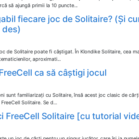
rcă să ajungă primii la 10 puncte...
abil fiecare joc de Solitaire? (Și c
i des)
oc de Solitaire poate fi câștigat. În Klondike Solitaire, cea m
tematicienilor, aproximati...
 FreeCell ca să câștigi jocul
 sunt familiarizați cu Solitaire, însă acest joc clasic de cărți
FreeCell Solitaire. Se d...
 FreeCell Solitaire [cu tutorial vid
este un joc de cărți pentru un singur jucător, care își ia numel