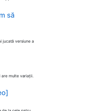
um să
ai jucată versiune a
 are multe variații.
eo]
e de la cele patru