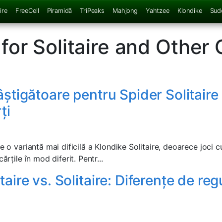
ire
FreeCell
Piramidă
TriPeaks
Mahjong
Yahtzee
Klondike
Sud
for Solitaire and Other 
âștigătoare pentru Spider Solitaire 
ți
te o variantă mai dificilă a Klondike Solitaire, deoarece joci 
ărțile în mod diferit. Pentr...
taire vs. Solitaire: Diferențe de regu