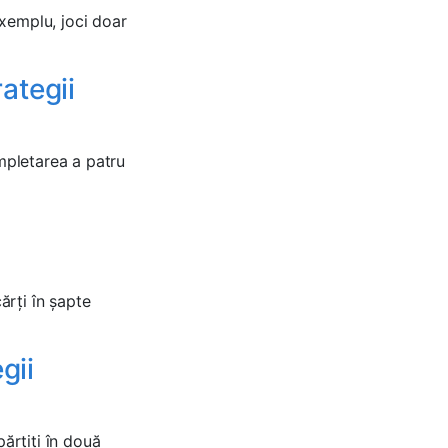
xemplu, joci doar
rategii
ompletarea a patru
ărți în șapte
gii
părțiți în două