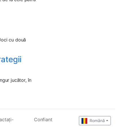
 Joci cu două
rategii
ngur jucător, în
actați-
Confiant
Română