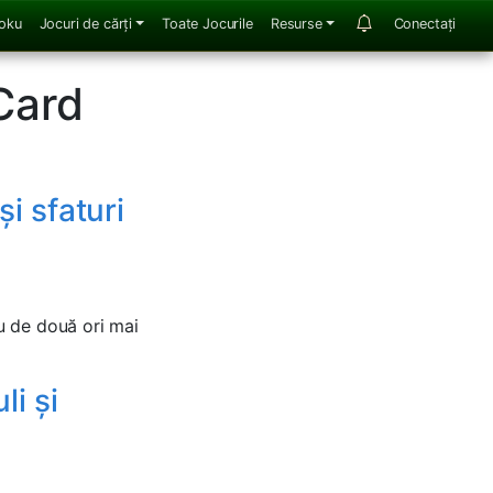
oku
Jocuri de cărți
Toate Jocurile
Resurse
Conectați
Card
și sfaturi
cu de două ori mai
li și