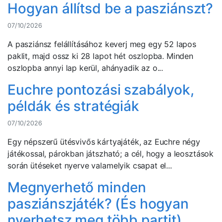
Hogyan állítsd be a pasziánszt?
07/10/2026
A pasziánsz felállításához keverj meg egy 52 lapos
paklit, majd ossz ki 28 lapot hét oszlopba. Minden
oszlopba annyi lap kerül, ahányadik az o...
Euchre pontozási szabályok,
példák és stratégiák
07/10/2026
Egy népszerű ütésvivős kártyajáték, az Euchre négy
játékossal, párokban játszható; a cél, hogy a leosztások
során ütéseket nyerve valamelyik csapat el...
Megnyerhető minden
pasziánszjáték? (És hogyan
nyerhetsz meg több partit)