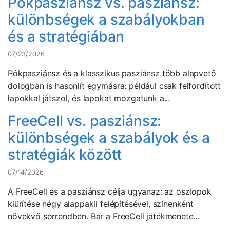
Pókpasziánsz vs. pasziánsz:
különbségek a szabályokban
és a stratégiában
07/23/2026
Pókpasziánsz és a klasszikus pasziánsz több alapvető
dologban is hasonlít egymásra: például csak felfordított
lapokkal játszol, és lapokat mozgatunk a...
FreeCell vs. pasziánsz:
különbségek a szabályok és a
stratégiák között
07/14/2026
A FreeCell és a pasziánsz célja ugyanaz: az oszlopok
kiürítése négy alappakli felépítésével, színenként
növekvő sorrendben. Bár a FreeCell játékmenete...