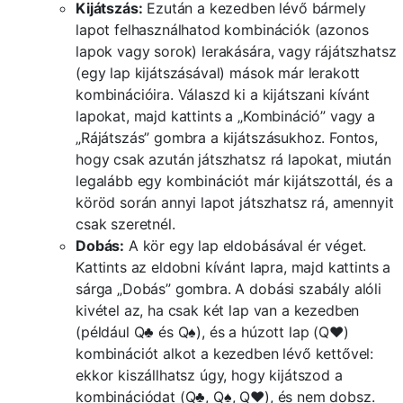
Kijátszás:
Ezután a kezedben lévő bármely
lapot felhasználhatod kombinációk (azonos
lapok vagy sorok) lerakására, vagy rájátszhatsz
(egy lap kijátszásával) mások már lerakott
kombinációira. Válaszd ki a kijátszani kívánt
lapokat, majd kattints a „Kombináció” vagy a
„Rájátszás” gombra a kijátszásukhoz. Fontos,
hogy csak azután játszhatsz rá lapokat, miután
legalább egy kombinációt már kijátszottál, és a
köröd során annyi lapot játszhatsz rá, amennyit
csak szeretnél.
Dobás:
A kör egy lap eldobásával ér véget.
Kattints az eldobni kívánt lapra, majd kattints a
sárga „Dobás” gombra. A dobási szabály alóli
kivétel az, ha csak két lap van a kezedben
(például Q♣ és Q♠), és a húzott lap (Q♥)
kombinációt alkot a kezedben lévő kettővel:
ekkor kiszállhatsz úgy, hogy kijátszod a
kombinációdat (Q♣, Q♠, Q♥), és nem dobsz.