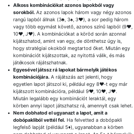
Alkoss kombinációkat azonos lapokból vagy
sorokból.
Az azonos lapok három vagy négy azonos
rangú lapból állnak (3♣, 3♠, 3♥), a sor pedig három
vagy több egymást követő, azonos színű lapból (9♥,
10♥, J♥). A kombinációkat a köröd során azonnal
kijátszhatod, amint van egy, de dönthetsz úgy is,
hogy stratégiai okokból megtartod őket. Miután egy
kombinációt kijátszottak, az nyitottá válik, és más
játékosok rájátszhatnak.
Egyesével játssz rá lapokat bármelyik játékos
kombinációjára.
A rájátszás azt jelenti, hogy
egyetlen lapot játszol ki, például egy 8♥-t egy már
kijátszott kombinációra, például 9♥, 10♥, J♥.
Miután legalább egy kombinációt leraktál, egy
körben annyi lapot játszhatsz rá, amennyit csak lehet.
Nem dobhatod el ugyanazt a lapot, amit a
dobópakliból vettél fel.
Ha felvetted a dobópakli
legfelső lapját (például 5♦), ugyanabban a körben