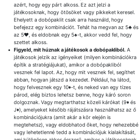
azért, hogy egy párt alkoss. Ez azt jelzi a
játékosoknak, hogy ötösöket vagy pikkeket keresel.
Ehelyett a dobópaklit csak arra használd, hogy
befejezz egy kombinációt. Tehát ha megvan az 5♣ és
az 5♥, és eldobnak egy 5♠-t, akkor vedd fel, hogy
szettet alkoss.
Figyeld, mit húznak a játékosok a dobópakliból.
A
játékosok jelzik az igényeiket (milyen kombinációkra
építik a stratégiájukat), amikor a dobópakliból
vesznek fel lapot. Az, hogy mit vesznek fel, segíthet
abban, hogyan játszd a kezedet. Például, ha látod,
hogy felvesznek egy 10♦-t, és neked van egy tízes
párod, elég biztos lehetsz benne, hogy káró soron
dolgoznak. Vagy megtarthatsz közeli kárókat (9♦ és
J♦), amelyeket később rájátszásra használhatsz az ő
kombinációjukra (amit akár a kör elején is
megtehetsz), vagy eldobhatod őket, hogy nehezebbé
vagy lehetetlenné tedd a kombinációjuk kialakítását,
ami különösen akkor ésszerű, amikor a játékosoknak