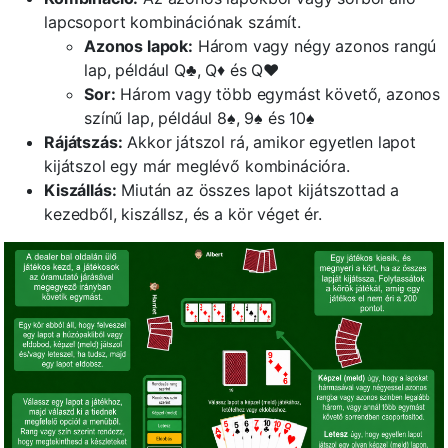
lapcsoport kombinációnak számít.
Azonos lapok:
Három vagy négy azonos rangú
lap, például Q♣, Q♦ és Q♥
Sor:
Három vagy több egymást követő, azonos
színű lap, például 8♠, 9♠ és 10♠
Rájátszás:
Akkor játszol rá, amikor egyetlen lapot
kijátszol egy már meglévő kombinációra.
Kiszállás:
Miután az összes lapot kijátszottad a
kezedből, kiszállsz, és a kör véget ér.