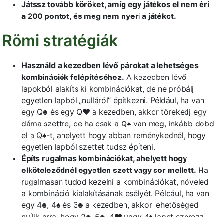
Játssz tovább köröket, amíg egy játékos el nem éri
a 200 pontot, és meg nem nyeri a játékot.
Römi stratégiák
Használd a kezedben lévő párokat a lehetséges
kombinációk felépítéséhez.
A kezedben lévő
lapokból alakíts ki kombinációkat, de ne próbálj
egyetlen lapból „nulláról” építkezni. Például, ha van
egy Q♣ és egy Q♥ a kezedben, akkor törekedj egy
dáma szettre, de ha csak a Q♠ van meg, inkább dobd
el a Q♠-t, ahelyett hogy abban reménykednél, hogy
egyetlen lapból szettet tudsz építeni.
Építs rugalmas kombinációkat, ahelyett hogy
elköteleződnél egyetlen szett vagy sor mellett.
Ha
rugalmasan tudod kezelni a kombinációkat, növeled
a kombináció kialakításának esélyét. Például, ha van
egy 4♣, 4♠ és 3♣ a kezedben, akkor lehetőséged
nyílik arra, hogy 2♣, 5♣, 4♥ vagy 4♦ lapot szerezz,