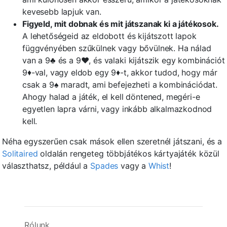
kevesebb lapjuk van.
Figyeld, mit dobnak és mit játszanak ki a játékosok.
A lehetőségeid az eldobott és kijátszott lapok
függvényében szűkülnek vagy bővülnek. Ha nálad
van a 9♣ és a 9♥, és valaki kijátszik egy kombinációt
9♦-val, vagy eldob egy 9♦-t, akkor tudod, hogy már
csak a 9♠ maradt, ami befejezheti a kombinációdat.
Ahogy halad a játék, el kell döntened, megéri-e
egyetlen lapra várni, vagy inkább alkalmazkodnod
kell.
Néha egyszerűen csak mások ellen szeretnél játszani, és a
Solitaired
oldalán rengeteg többjátékos kártyajáték közül
választhatsz, például a
Spades
vagy a
Whist
!
Rólunk