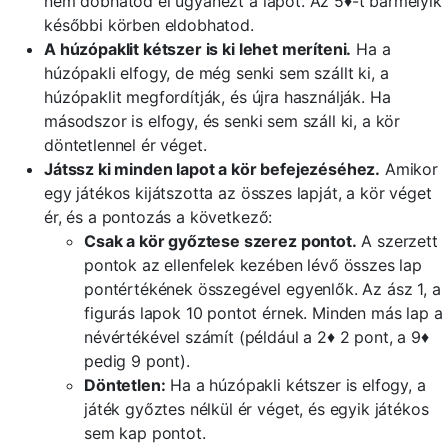
nem dobhatod el ugyanezt a lapot. Az 5♦-t bármelyik
későbbi körben eldobhatod.
A húzópaklit kétszer is ki lehet meríteni.
Ha a
húzópakli elfogy, de még senki sem szállt ki, a
húzópaklit megfordítják, és újra használják. Ha
másodszor is elfogy, és senki sem száll ki, a kör
döntetlennel ér véget.
Játssz ki minden lapot a kör befejezéséhez.
Amikor
egy játékos kijátszotta az összes lapját, a kör véget
ér, és a pontozás a következő:
Csak a kör győztese szerez pontot.
A szerzett
pontok az ellenfelek kezében lévő összes lap
pontértékének összegével egyenlők. Az ász 1, a
figurás lapok 10 pontot érnek. Minden más lap a
névértékével számít (például a 2♦ 2 pont, a 9♦
pedig 9 pont).
Döntetlen:
Ha a húzópakli kétszer is elfogy, a
játék győztes nélkül ér véget, és egyik játékos
sem kap pontot.