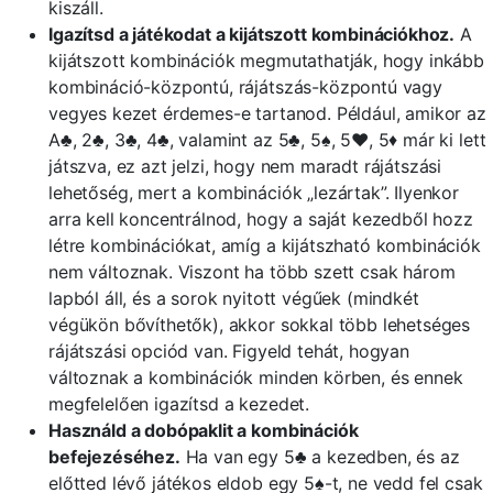
kiszáll.
Igazítsd a játékodat a kijátszott kombinációkhoz.
A
kijátszott kombinációk megmutathatják, hogy inkább
kombináció-központú, rájátszás-központú vagy
vegyes kezet érdemes-e tartanod. Például, amikor az
A♣, 2♣, 3♣, 4♣, valamint az 5♣, 5♠, 5♥, 5♦ már ki lett
játszva, ez azt jelzi, hogy nem maradt rájátszási
lehetőség, mert a kombinációk „lezártak”. Ilyenkor
arra kell koncentrálnod, hogy a saját kezedből hozz
létre kombinációkat, amíg a kijátszható kombinációk
nem változnak. Viszont ha több szett csak három
lapból áll, és a sorok nyitott végűek (mindkét
végükön bővíthetők), akkor sokkal több lehetséges
rájátszási opciód van. Figyeld tehát, hogyan
változnak a kombinációk minden körben, és ennek
megfelelően igazítsd a kezedet.
Használd a dobópaklit a kombinációk
befejezéséhez.
Ha van egy 5♣ a kezedben, és az
előtted lévő játékos eldob egy 5♠-t, ne vedd fel csak