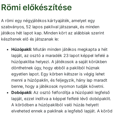
Römi előkészítése
A römi egy négyjátékos kártyajáték, amelyet egy
szabványos, 52 lapos paklival játszanak, és minden
játékos hét lapot kap. Minden kört az alábbiak szerint
készítenek elő és játszanak le:
Húzópakli:
Miután minden játékos megkapta a hét
lapját, az osztó a maradék 23 lapot képpel lefelé a
húzópakliba helyezi. A játékosok a saját körükben
dönthetnek úgy, hogy ebből a pakliból húznak
egyetlen lapot. Egy körben kétszer is végig lehet
menni a húzópaklin, és feljegyzik, hány lap maradt
benne, hogy a játékosok nyomon tudják követni.
Dobópakli:
Az osztó felfordítja a húzópakli legfelső
lapját, ezzel indítva a képpel felfelé lévő dobópaklit.
A körödben a húzópakliból való húzás helyett
elveheted ennek a paklinak a legfelső lapját. A köröd