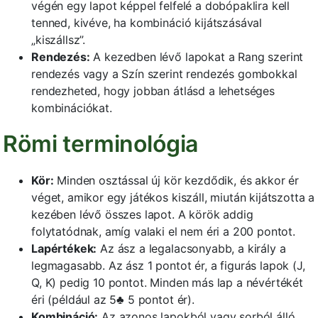
végén egy lapot képpel felfelé a dobópaklira kell
tenned, kivéve, ha kombináció kijátszásával
„kiszállsz”.
Rendezés:
A kezedben lévő lapokat a Rang szerint
rendezés vagy a Szín szerint rendezés gombokkal
rendezheted, hogy jobban átlásd a lehetséges
kombinációkat.
Römi terminológia
Kör:
Minden osztással új kör kezdődik, és akkor ér
véget, amikor egy játékos kiszáll, miután kijátszotta a
kezében lévő összes lapot. A körök addig
folytatódnak, amíg valaki el nem éri a 200 pontot.
Lapértékek:
Az ász a legalacsonyabb, a király a
legmagasabb. Az ász 1 pontot ér, a figurás lapok (J,
Q, K) pedig 10 pontot. Minden más lap a névértékét
éri (például az 5♣ 5 pontot ér).
Kombináció:
Az azonos lapokból vagy sorból álló