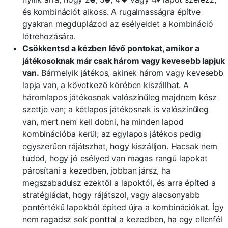
és kombinációt alkoss. A rugalmasságra építve
gyakran megduplázod az esélyeidet a kombináció
létrehozására.
Csökkentsd a kézben lévő pontokat, amikor a
játékosoknak már csak három vagy kevesebb lapjuk
van.
Bármelyik játékos, akinek három vagy kevesebb
lapja van, a következő körében kiszállhat. A
háromlapos játékosnak valószínűleg majdnem kész
szettje van; a kétlapos játékosnak is valószínűleg
van, mert nem kell dobni, ha minden lapod
kombinációba kerül; az egylapos játékos pedig
egyszerűen rájátszhat, hogy kiszálljon. Hacsak nem
tudod, hogy jó esélyed van magas rangú lapokat
párosítani a kezedben, jobban jársz, ha
megszabadulsz ezektől a lapoktól, és arra építed a
stratégiádat, hogy rájátszol, vagy alacsonyabb
pontértékű lapokból építed újra a kombinációkat. Így
nem ragadsz sok ponttal a kezedben, ha egy ellenfél