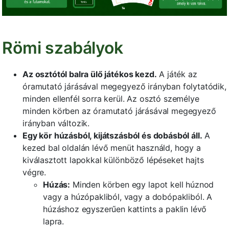
Römi szabályok
Az osztótól balra ülő játékos kezd.
A játék az
óramutató járásával megegyező irányban folytatódik,
minden ellenfél sorra kerül. Az osztó személye
minden körben az óramutató járásával megegyező
irányban változik.
Egy kör húzásból, kijátszásból és dobásból áll.
A
kezed bal oldalán lévő menüt használd, hogy a
kiválasztott lapokkal különböző lépéseket hajts
végre.
Húzás:
Minden körben egy lapot kell húznod
vagy a húzópakliból, vagy a dobópakliból. A
húzáshoz egyszerűen kattints a paklin lévő
lapra.