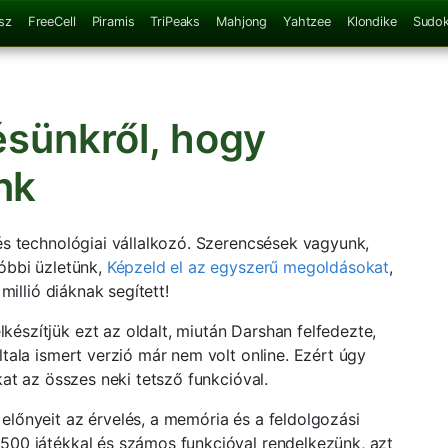
sz
FreeCell
Piramis
TriPeaks
Mahjong
Yahtzee
Klondike
Sudo
ésünkről, hogy
nk
és technológiai vállalkozó. Szerencsések vagyunk,
óbbi üzletünk,
Képzeld el az egyszerű megoldásokat
,
millió diáknak segített!
szítjük ezt az oldalt, miután Darshan felfedezte,
ltala ismert verzió már nem volt online. Ezért úgy
kat az összes neki tetsző funkcióval.
lőnyeit az érvelés, a memória és a feldolgozási
500 játékkal és számos funkcióval rendelkezünk, azt