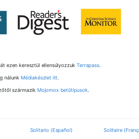
át ezen keresztül ellensúlyozzuk
Terrapass
.
g nálunk
Médiakészlet itt
.
zőtől származik
Mojomox betűtípusok
.
Solitario (Español)
Solitaire (Franç