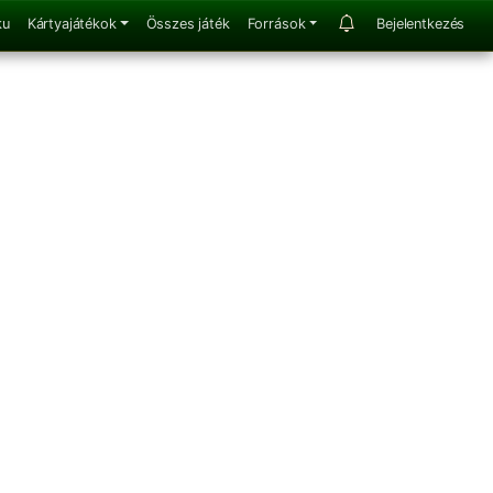
ku
Kártyajátékok
Összes játék
Források
Bejelentkezés