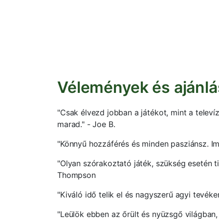
Vélemények és ajánlás
"Csak élvezd jobban a játékot, mint a telev
marad." - Joe B.
"Könnyű hozzáférés és minden pasziánsz. I
"Olyan szórakoztató játék, szükség esetén tip
Thompson
"Kiváló idő telik el és nagyszerű agyi tevéke
"Leülök ebben az őrült és nyüzsgő világban,