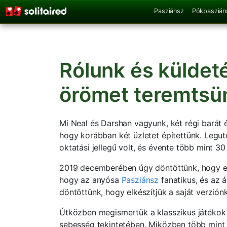
Pasziánsz
Pókpaszián
Rólunk és küldet
örömet teremtsü
Mi Neal és Darshan vagyunk, két régi barát 
hogy korábban két üzletet építettünk. Legut
oktatási jellegű volt, és évente több mint 30 
2019 decemberében úgy döntöttünk, hogy elké
hogy az anyósa
Pasziánsz
fanatikus, és az á
döntöttünk, hogy elkészítjük a saját verzión
Útközben megismertük a klasszikus játékok e
sebesség tekintetében. Miközben több mint 