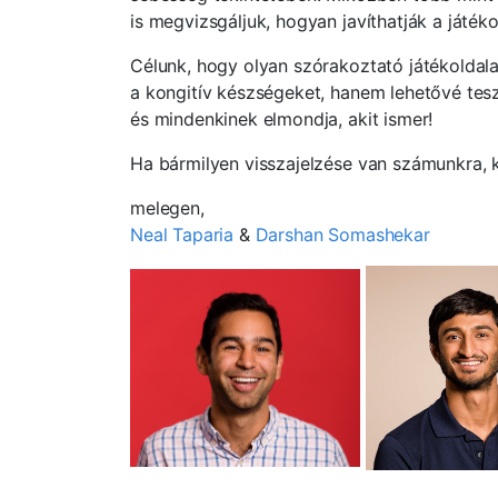
is megvizsgáljuk, hogyan javíthatják a játéko
Célunk, hogy olyan szórakoztató játékoldala
a kongitív készségeket, hanem lehetővé teszi
és mindenkinek elmondja, akit ismer!
Ha bármilyen visszajelzése van számunkra, 
melegen,
Neal Taparia
&
Darshan Somashekar