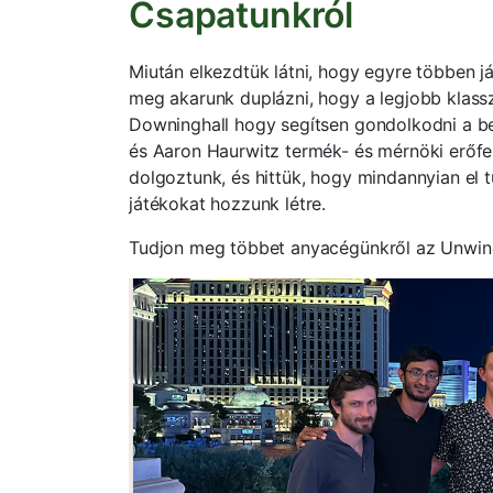
Csapatunkról
Miután elkezdtük látni, hogy egyre többen j
meg akarunk duplázni, hogy a legjobb klass
Downinghall hogy segítsen gondolkodni a be
és Aaron Haurwitz termék- és mérnöki erőfes
dolgoztunk, és hittük, hogy mindannyian el t
játékokat hozzunk létre.
Tudjon meg többet anyacégünkről az Unwi