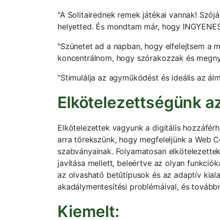
"A Solitairednek remek játékai vannak! Szój
helyetted. És mondtam már, hogy INGYENES?
"Szünetet ad a napban, hogy elfelejtsem a mu
koncentrálnom, hogy szórakozzak és megnye
"Stimulálja az agyműködést és ideális az álm
Elkötelezettségünk a
Elkötelezettek vagyunk a digitális hozzáfér
arra törekszünk, hogy megfeleljünk a Web C
szabványainak. Folyamatosan elkötelezett
javítása mellett, beleértve az olyan funkciók
az olvasható betűtípusok és az adaptív kial
akadálymentesítési problémáival, és továbbr
Kiemelt: