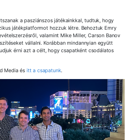
átszanak a pasziánszos játékainkkal, tudtuk, hogy
zikus játékplatformot hozzuk létre. Behoztuk Emry
vételszerzésről, valamint Mike Miller, Carson Banov
zítéseket vállalni. Korábban mindannyian együtt
udjuk érni azt a célt, hogy csapatként csodálatos
nd Media és
itt a csapatunk
.