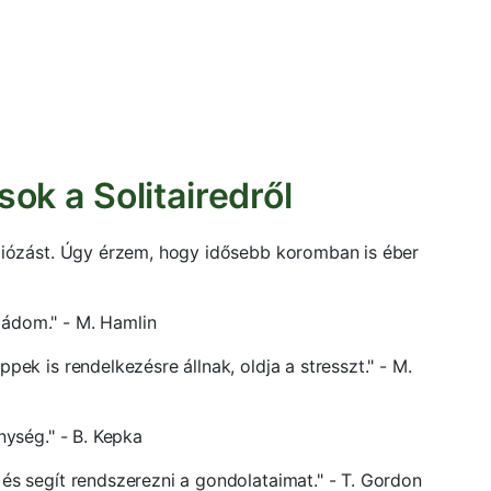
ok a Solitairedről
íziózást. Úgy érzem, hogy idősebb koromban is éber
mádom." - M. Hamlin
pek is rendelkezésre állnak, oldja a stresszt." - M.
nység." - B. Kepka
 és segít rendszerezni a gondolataimat." - T. Gordon