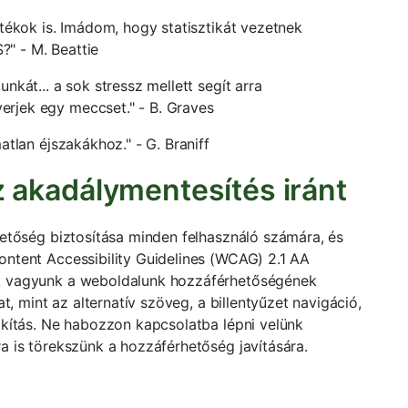
átékok is. Imádom, hogy statisztikát vezetnek
" - M. Beattie
nkát... a sok stressz mellett segít arra
rjek egy meccset." - B. Graves
atlan éjszakákhoz." - G. Braniff
z akadálymentesítés iránt
hetőség biztosítása minden felhasználó számára, és
ontent Accessibility Guidelines (WCAG) 2.1 AA
ek vagyunk a weboldalunk hozzáférhetőségének
at, mint az alternatív szöveg, a billentyűzet navigáció,
akítás. Ne habozzon kapcsolatba lépni velünk
a is törekszünk a hozzáférhetőség javítására.