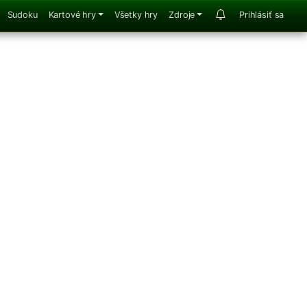
Sudoku
Kartové hry
Všetky hry
Zdroje
Prihlásiť sa