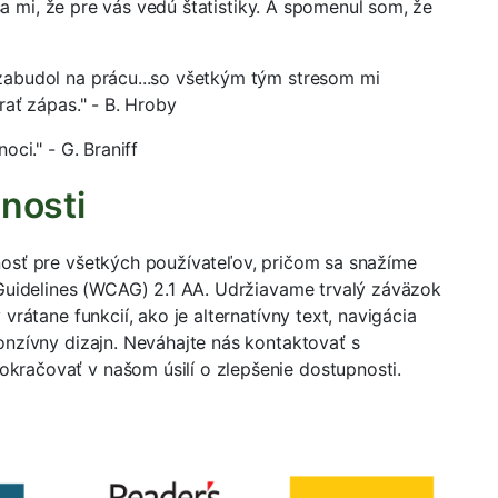
 sa mi, že pre vás vedú štatistiky. A spomenul som, že
zabudol na prácu...so všetkým tým stresom mi
rať zápas." - B. Hroby
ci." - G. Braniff
nosti
osť pre všetkých používateľov, pričom sa snažíme
 Guidelines (WCAG) 2.1 AA. Udržiavame trvalý záväzok
rátane funkcií, ako je alternatívny text, navigácia
onzívny dizajn. Neváhajte nás kontaktovať s
račovať v našom úsilí o zlepšenie dostupnosti.