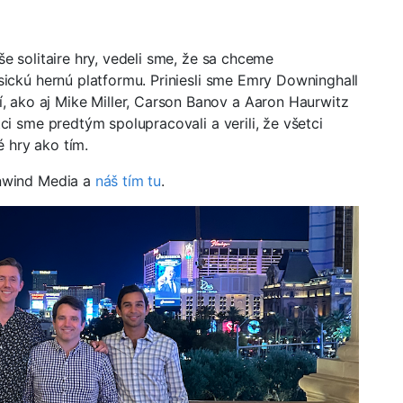
še solitaire hry, vedeli sme, že sa chceme
asickú hernú platformu. Priniesli sme Emry Downinghall
 ako aj Mike Miller, Carson Banov a Aaron Haurwitz
tci sme predtým spolupracovali a verili, že všetci
 hry ako tím.
Unwind Media a
náš tím tu
.