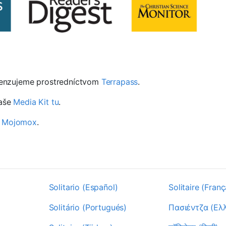
enzujeme prostredníctvom
Terrapass
.
naše
Media Kit tu
.
 Mojomox
.
Solitario (Español)
Solitaire (Franç
Solitário (Portugués)
Πασιέντζα (Ελ