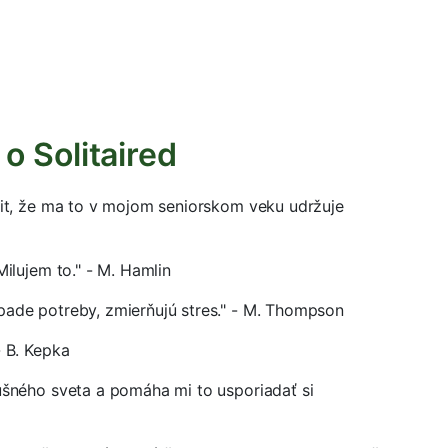
o Solitaired
ocit, že ma to v mojom seniorskom veku udržuje
Milujem to." - M. Hamlin
pade potreby, zmierňujú stres." - M. Thompson
- B. Kepka
rušného sveta a pomáha mi to usporiadať si