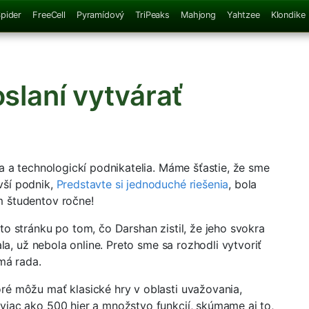
pider
FreeCell
Pyramídový
TriPeaks
Mahjong
Yahtzee
Klondike
slaní vytvárať
a a technologickí podnikatelia. Máme šťastie, že sme
vší podnik,
Predstavte si jednoduché riešenia
, bola
m študentov ročne!
to stránku po tom, čo Darshan zistil, že jeho svokra
la, už nebola online. Preto sme sa rozhodli vytvoriť
má rada.
ré môžu mať klasické hry v oblasti uvažovania,
viac ako 500 hier a množstvo funkcií, skúmame aj to,