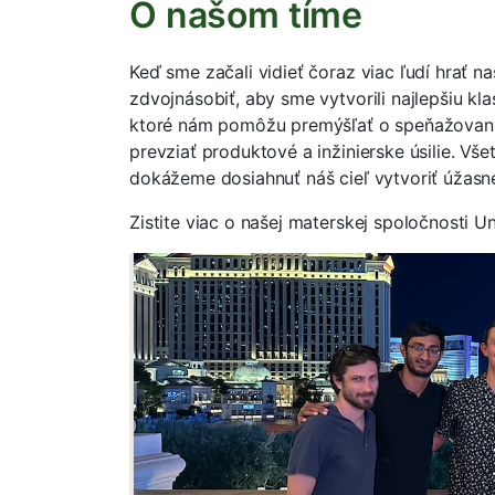
O našom tíme
Keď sme začali vidieť čoraz viac ľudí hrať na
zdvojnásobiť, aby sme vytvorili najlepšiu kl
ktoré nám pomôžu premýšľať o speňažovaní,
prevziať produktové a inžinierske úsilie. Vše
dokážeme dosiahnuť náš cieľ vytvoriť úžasné
Zistite viac o našej materskej spoločnosti 