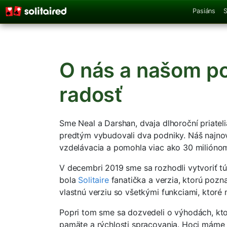
Pasiáns
S
O nás a našom po
radosť
Sme Neal a Darshan, dvaja dlhoroční priateli
predtým vybudovali dva podniky. Náš najno
vzdelávacia a pomohla viac ako 30 milióno
V decembri 2019 sme sa rozhodli vytvoriť tú
bola
Solitaire
fanatička a verzia, ktorú pozna
vlastnú verziu so všetkými funkciami, ktoré 
Popri tom sme sa dozvedeli o výhodách, kto
pamäte a rýchlosti spracovania. Hoci máme 