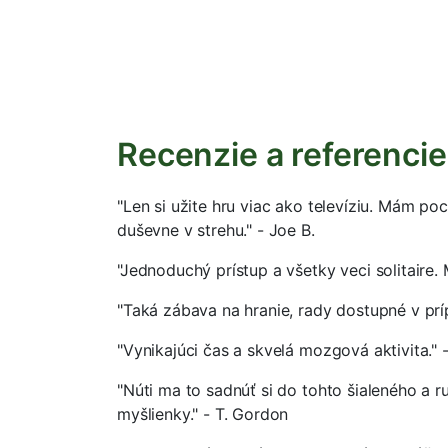
Recenzie a referencie 
"Len si užite hru viac ako televíziu. Mám p
duševne v strehu." - Joe B.
"Jednoduchý prístup a všetky veci solitaire. 
"Taká zábava na hranie, rady dostupné v prí
"Vynikajúci čas a skvelá mozgová aktivita." 
"Núti ma to sadnúť si do tohto šialeného a 
myšlienky." - T. Gordon