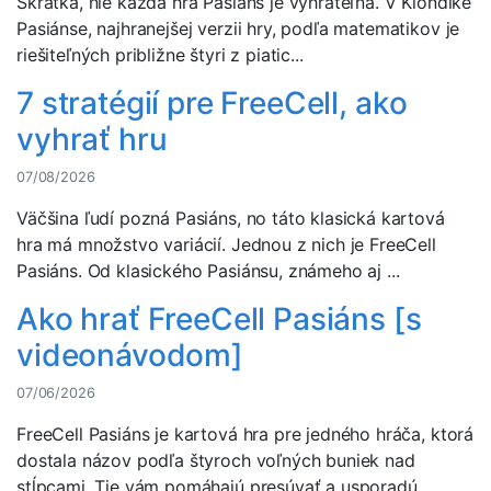
Skrátka, nie každá hra Pasiáns je vyhrateľná. V Klondike
Pasiánse, najhranejšej verzii hry, podľa matematikov je
riešiteľných približne štyri z piatic...
7 stratégií pre FreeCell, ako
vyhrať hru
07/08/2026
Väčšina ľudí pozná Pasiáns, no táto klasická kartová
hra má množstvo variácií. Jednou z nich je FreeCell
Pasiáns. Od klasického Pasiánsu, známeho aj ...
Ako hrať FreeCell Pasiáns [s
videonávodom]
07/06/2026
FreeCell Pasiáns je kartová hra pre jedného hráča, ktorá
dostala názov podľa štyroch voľných buniek nad
stĺpcami. Tie vám pomáhajú presúvať a usporadú...