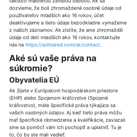
takouto maloletou závislou osobou. Ak sa
dozvieme, že boli zhromaždené osobné údaje od
používateľov mladších ako 16 rokov, účet
deaktivujeme a tieto údaje bezodkladne vymažeme
z našich záznamov. Ak zistíte, že sme zhromaždili
údaje od detí mladších ako 16 rokov, kontaktujte
nás na
https://solitaired.com/sk/contact
.
Aké sú vaše práva na
súkromie?
Obyvatelia EÚ
Ak žijete v Európskom hospodárskom priestore
(EHP) alebo Spojenom kráľovstve (Spojené
kráľovstvo), máte špecifické práva týkajúce sa
vašich osobných údajov. Aj keď tieto práva môžu
mať špecifické obmedzenia a kvalifikácie, zaviazali
sme sa pomôcť vám ich pochopiť a uplatniť. Tu je
to, čo by ste mali vedieť: