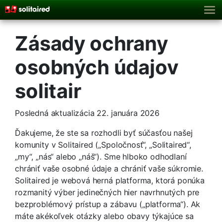
Zásady ochrany
osobných údajov
solitair
Posledná aktualizácia 22. januára 2026
Ďakujeme, že ste sa rozhodli byť súčasťou našej
komunity v Solitaired („Spoločnosť“, „Solitaired“,
„my“, „nás“ alebo „náš“). Sme hlboko odhodlaní
chrániť vaše osobné údaje a chrániť vaše súkromie.
Solitaired je webová herná platforma, ktorá ponúka
rozmanitý výber jedinečných hier navrhnutých pre
bezproblémový prístup a zábavu („platforma“). Ak
máte akékoľvek otázky alebo obavy týkajúce sa