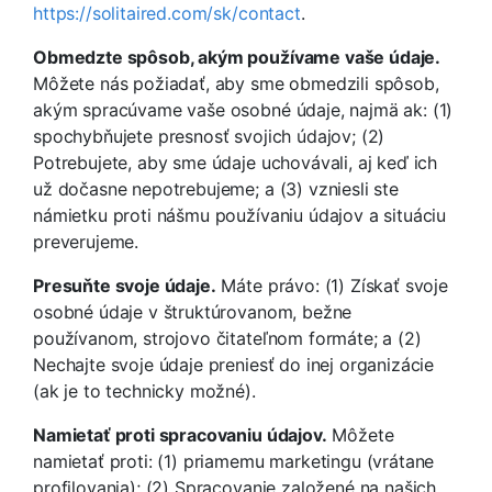
https://solitaired.com/sk/contact
.
Obmedzte spôsob, akým používame vaše údaje.
Môžete nás požiadať, aby sme obmedzili spôsob,
akým spracúvame vaše osobné údaje, najmä ak: (1)
spochybňujete presnosť svojich údajov; (2)
Potrebujete, aby sme údaje uchovávali, aj keď ich
už dočasne nepotrebujeme; a (3) vzniesli ste
námietku proti nášmu používaniu údajov a situáciu
preverujeme.
Presuňte svoje údaje.
Máte právo: (1) Získať svoje
osobné údaje v štruktúrovanom, bežne
používanom, strojovo čitateľnom formáte; a (2)
Nechajte svoje údaje preniesť do inej organizácie
(ak je to technicky možné).
Namietať proti spracovaniu údajov.
Môžete
namietať proti: (1) priamemu marketingu (vrátane
profilovania); (2) Spracovanie založené na našich