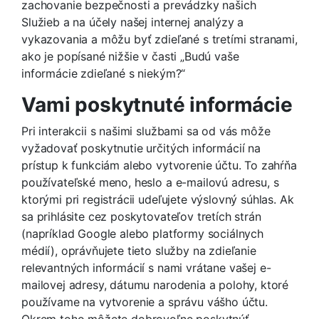
zachovanie bezpečnosti a prevádzky našich
Služieb a na účely našej internej analýzy a
vykazovania a môžu byť zdieľané s tretími stranami,
ako je popísané nižšie v časti „Budú vaše
informácie zdieľané s niekým?“
Vami poskytnuté informácie
Pri interakcii s našimi službami sa od vás môže
vyžadovať poskytnutie určitých informácií na
prístup k funkciám alebo vytvorenie účtu. To zahŕňa
používateľské meno, heslo a e-mailovú adresu, s
ktorými pri registrácii udeľujete výslovný súhlas. Ak
sa prihlásite cez poskytovateľov tretích strán
(napríklad Google alebo platformy sociálnych
médií), oprávňujete tieto služby na zdieľanie
relevantných informácií s nami vrátane vašej e-
mailovej adresy, dátumu narodenia a polohy, ktoré
používame na vytvorenie a správu vášho účtu.
Okrem toho môžete dobrovoľne poskytnúť