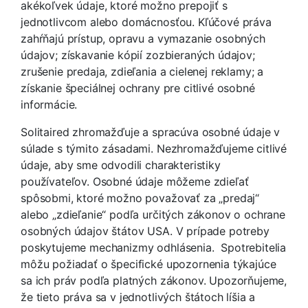
akékoľvek údaje, ktoré možno prepojiť s
jednotlivcom alebo domácnosťou. Kľúčové práva
zahŕňajú prístup, opravu a vymazanie osobných
údajov; získavanie kópií zozbieraných údajov;
zrušenie predaja, zdieľania a cielenej reklamy; a
získanie špeciálnej ochrany pre citlivé osobné
informácie.
Solitaired zhromažďuje a spracúva osobné údaje v
súlade s týmito zásadami. Nezhromažďujeme citlivé
údaje, aby sme odvodili charakteristiky
používateľov. Osobné údaje môžeme zdieľať
spôsobmi, ktoré možno považovať za „predaj“
alebo „zdieľanie“ podľa určitých zákonov o ochrane
osobných údajov štátov USA. V prípade potreby
poskytujeme mechanizmy odhlásenia. Spotrebitelia
môžu požiadať o špecifické upozornenia týkajúce
sa ich práv podľa platných zákonov. Upozorňujeme,
že tieto práva sa v jednotlivých štátoch líšia a