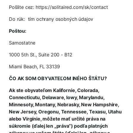
Pošlite cez: https://solitaired.com/sk/contact
Do rúk: tím ochrany osobných údajov
Poštou:
Samostatne
1000 5th St., Suite 200 - B12
Miami Beach, FL 33139
ČO AK SOM OBYVATEĽOM INÉHO ŠTÁTU?
Ak ste obyvateľom Kalifornie, Colorada,
Connecticutu, Delaware, Iowy, Marylandu,
Minnesoty, Montany, Nebrasky, New Hampshire,
New Jersey, Oregonu, Tennessee, Texasu, Utahu
alebo Virgínie, môžete mať určité práva na
súkromie (ďalej len „práva“) podľa platných
zákonov vo vašom štáte (ďalej len „zákony o