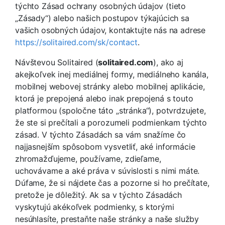
týchto Zásad ochrany osobných údajov (tieto
„Zásady“) alebo našich postupov týkajúcich sa
vašich osobných údajov, kontaktujte nás na adrese
https://solitaired.com/sk/contact
.
Návštevou Solitaired (
solitaired.com
), ako aj
akejkoľvek inej mediálnej formy, mediálneho kanála,
mobilnej webovej stránky alebo mobilnej aplikácie,
ktorá je prepojená alebo inak prepojená s touto
platformou (spoločne táto „stránka“), potvrdzujete,
že ste si prečítali a porozumeli podmienkam týchto
zásad. V týchto Zásadách sa vám snažíme čo
najjasnejším spôsobom vysvetliť, aké informácie
zhromažďujeme, používame, zdieľame,
uchovávame a aké práva v súvislosti s nimi máte.
Dúfame, že si nájdete čas a pozorne si ho prečítate,
pretože je dôležitý. Ak sa v týchto Zásadách
vyskytujú akékoľvek podmienky, s ktorými
nesúhlasíte, prestaňte naše stránky a naše služby