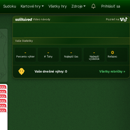
Sudoku
Kartové hry
Všetky hry
Zdroje
Prihlásiť sa
Video návody
Pozrieť na:
Vaše štatistiky
-
-
-
-
0
Percento výhier
# Ťahy
Najlepší čas
Najlepší
Reťazec
výsledok
Vaše dnešné výhry: 0
Všetky rebríčky »