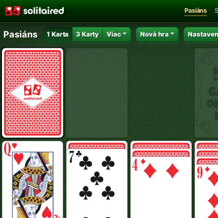
Pasiáns
S
Pasiáns
1 Karta
3 Karty
Viac
Nová hra
Nastaven