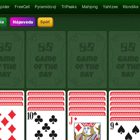
pider
FreeCell
Pyramídový
TriPeaks
Mahjong
Yahtzee
Klondike
ia
Nápoveda
Späť