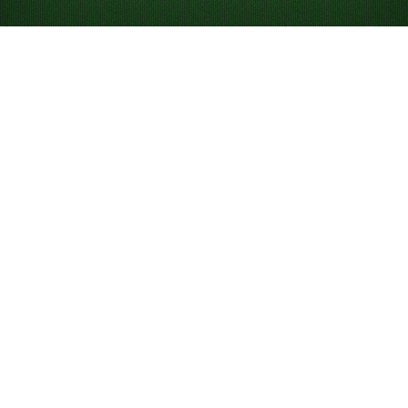
Sådan spiller du 7 Kabale
7 Kabale er et kortspil for én spiller, hvor du forsøger at
samle alle dine kort i grundbunkerne. Selvom “Solitaire”
typisk henviser til den klassiske
Kabale
, findes der
mange varianter og sværhedsgrader, såsom
Kabale
med træk 3
og
Napoleon kabale
. Spillet var oprindeligt
kendt som – og kaldes stadig – “Patience”, hvilket
afspejler den tålmodighed, der kræves for at vinde.
På Solitaired kan du spille ubegrænsede 7 Kabale-spil
online gratis på din telefon, computer eller i fuld skærm.
Mål