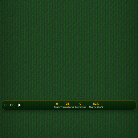
0
24
0
82%
00: 00
▶
Træk
Trækkebunke
Gennemløb
Shuffle Win %