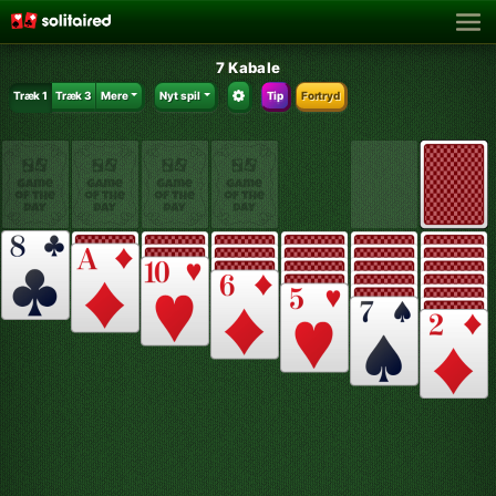
7 Kabale
Træk 1
Træk 3
Mere
Nyt spil
Tip
Fortryd