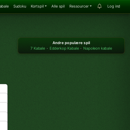
abale
Sudoku
Kortspil
Alle spil
Ressourcer
Log ind
Andre populære spil
7 Kabale
·
Edderkop Kabale
·
Napoleon kabale