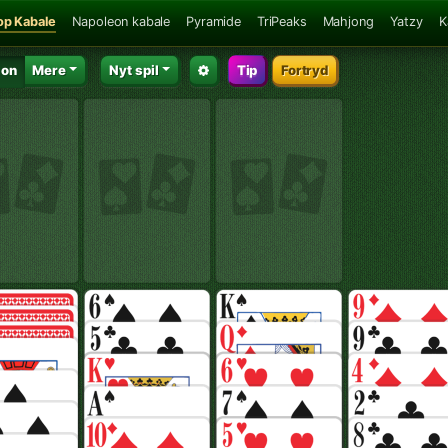
op Kabale
Napoleon kabale
Pyramide
TriPeaks
Mahjong
Yatzy
K
ion
Mere
Nyt spil
Tip
Fortryd