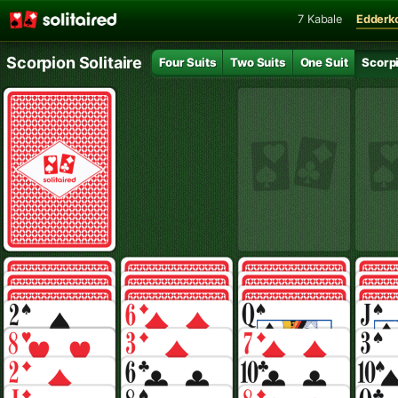
7 Kabale
Edderk
Scorpion Solitaire
Four Suits
Two Suits
One Suit
Scorp