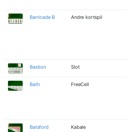
a
Barricade B
Andre kortspil
E
s
æ
o
M
W
Bastion
Slot
F
Bath
FreeCell
E
h
k
k
e
Batsford
Kabale
E