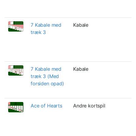
m
f
7 Kabale med
Kabale
V
træk 3
b
h
h
s
7 Kabale med
Kabale
L
træk 3 (Med
m
forsiden opad)
m
f
Ace of Hearts
Andre kortspil
A
o
g
o
T