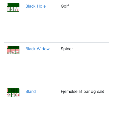
Black Hole
Golf
L
d
G
t
O
P
Black Widow
Spider
E
v
h
f
s
e
Bland
Fjernelse af par og sæt
E
N
o
k