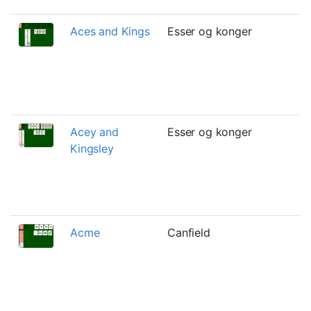
Aces and Kings
Esser og konger
B
g
d
s
F
Acey and
Esser og konger
E
Kingsley
A
s
e
t
Acme
Canfield
E
C
b
k
o