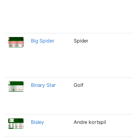
f
m
a
s
Big Spider
Spider
E
m
D
u
S
Binary Star
Golf
T
v
m
t
Bisley
Andre kortspil
E
o