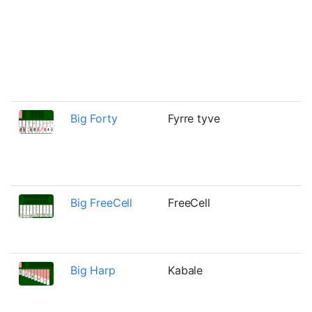
s
r
k
s
h
a
Big Forty
Fyrre tyve
E
s
t
f
Big FreeCell
FreeCell
E
F
k
Big Harp
Kabale
E
v
k