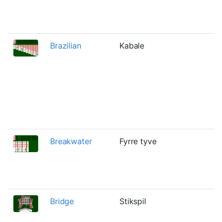
b
b
Brazilian
Kabale
I
t
t
B
t
t
a
Breakwater
Fyrre tyve
E
a
v
k
Bridge
Stikspil
E
s