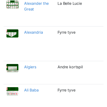
Alexander the
La Belle Lucie
T
Great
m
v
C
Alexandria
Fyrre tyve
E
s
T
o
W
Algiers
Andre kortspil
E
s
C
Ali Baba
Fyrre tyve
E
s
F