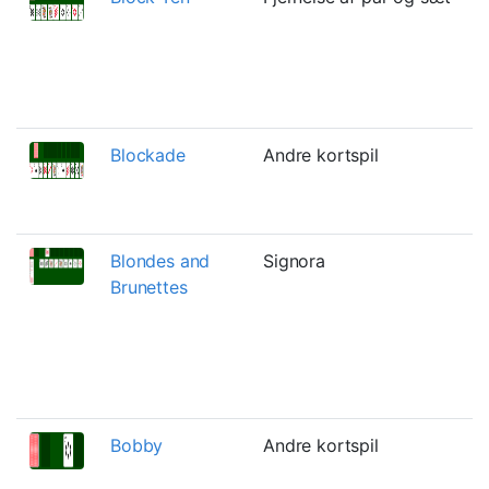
d
g
b
t
Blockade
Andre kortspil
E
s
s
Blondes and
Signora
E
Brunettes
S
g
b
b
k
Bobby
Andre kortspil
E
R