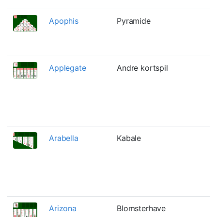
Apophis
Pyramide
P
t
a
Applegate
Andre kortspil
D
l
S
k
v
Arabella
Kabale
E
t
t
L
W
Arizona
Blomsterhave
E