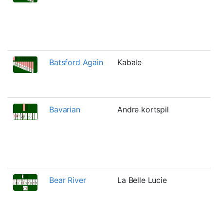
s
o
d
t
Batsford Again
Kabale
E
B
o
Bavarian
Andre kortspil
T
n
G
m
k
Bear River
La Belle Lucie
E
h
o
m