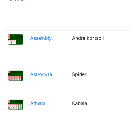
v
W
k
u
Assembly
Andre kortspil
K
l
s
s
Astrocyte
Spider
E
S
c
Athena
Kabale
E
v
r
s
s