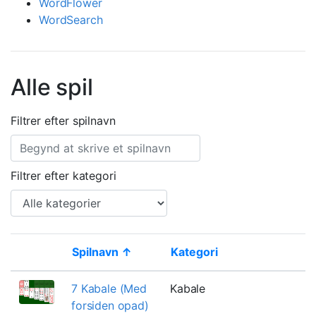
WordFlower
WordSearch
Alle spil
Filtrer efter spilnavn
Filtrer efter kategori
Spilnavn ↑
Kategori
B
Thumbnail
7 Kabale (Med
Kabale
L
forsiden opad)
m