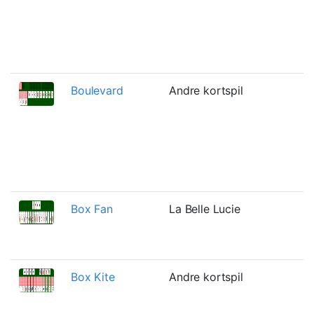
e
f
n
m
Boulevard
Andre kortspil
I
b
r
g
b
g
Box Fan
La Belle Lucie
E
b
f
Box Kite
Andre kortspil
B
e
a