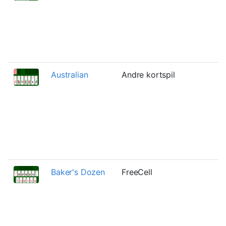
t
b
b
a
f
Australian
Andre kortspil
E
K
t
ø
(
p
Y
Baker's Dozen
FreeCell
O
t
b
k
g