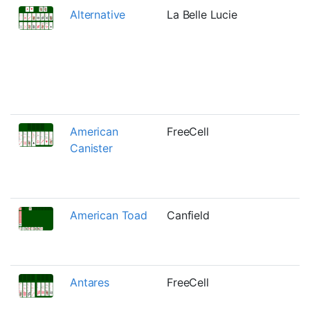
Alternative
La Belle Lucie
D
C
i
p
t
o
American
FreeCell
E
Canister
C
b
f
American Toad
Canfield
E
m
C
Antares
FreeCell
T
k