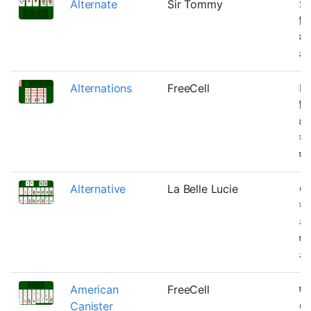
Alternate
Sir Tommy
Si
जि
में
आध
Alternations
FreeCell
In
जि
क्ष
उल्
एका
Alternative
La Belle Lucie
Cl
खा
अन
एक
अन
American
FreeCell
एका
Canister
Ca