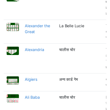
एक
तरह
बां
Alexander the
La Belle Lucie
Th
Great
Cl
चुन
Alexandria
चालीस चोर
Th
आव
Th
ती
Algiers
अन्य कार्ड गेम
Ca
रू
Ali Baba
चालीस चोर
Fo
डे
बार