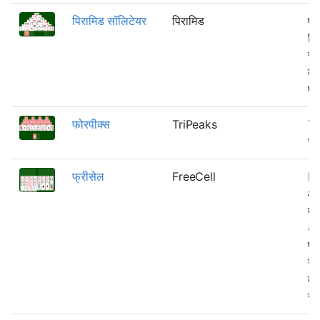
पिरामिड सॉलिटेयर
पिरामिड
एक
खि
से 
के 
पत्
फोरपीक्स
TriPeaks
Tr
चा
फ्रीसेल
FreeCell
Pau
आव
द्व
अस
प्
उप
कर
सक