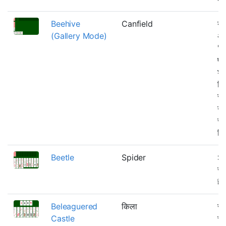
Beehive
Canfield
यह
(Gallery Mode)
अल
"इ
पत्
शुर
दिख
सा
गड्
स्
दिख
Beetle
Spider
Sp
सभी
हैं
Beleaguered
किला
सर
Castle
चुन