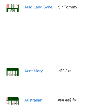
Auld Lang Syne
Sir Tommy
एक
जिस
निर
सक
कि
इस
से
बज
अध
खेल
Aunt Mary
सॉलिटेयर
Kl
एक
क्ष
ले
Australian
अन्य कार्ड गेम
Kl
एक