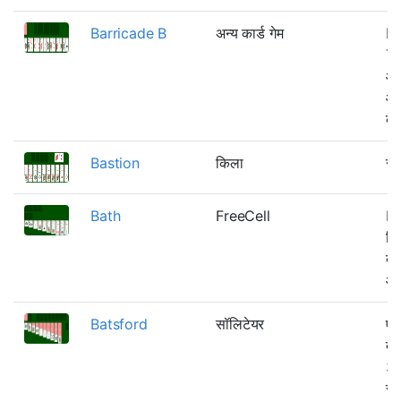
Barricade B
अन्य कार्ड गेम
Ri
Th
आव
आस
कठ
Bastion
किला
से
Bath
FreeCell
Fr
जि
बा
और
Batsford
सॉलिटेयर
एक
दो
3 
सं