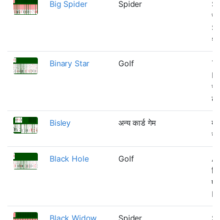
Big Spider
Spider
Sp
सं
Sp
थो
Binary Star
Golf
Th
Bl
सं
ढेर
Bisley
अन्य कार्ड गेम
मु
नी
Black Hole
Golf
Al
बि
एक
Pa
Black Widow
Spider
Sp