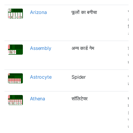
Arizona
फूलों का बगीचा
Wi
आस
चि
अन
Assembly
अन्य कार्ड गेम
इस
खेल
मा
Astrocyte
Spider
चा
का
Athena
सॉलिटेयर
एक
मुख
Kl
रूप
ऊप