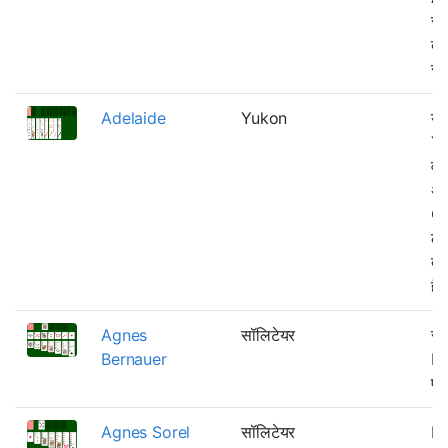
रू
बा
रो
Adelaide
Yukon
यह
Yu
वाल
अन
Ou
ले
बा
है
Agnes
सॉलिटेयर
सा
Bernauer
Kl
एक
Agnes Sorel
सॉलिटेयर
Kl