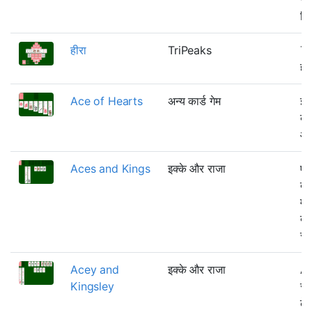
खि
हीरा
TriPeaks
Tr
ही
Ace of Hearts
अन्य कार्ड गेम
इस
की
आध
Aces and Kings
इक्के और राजा
एक
बना
मुख
बना
रख
Acey and
इक्के और राजा
Ac
Kingsley
रू
ढे