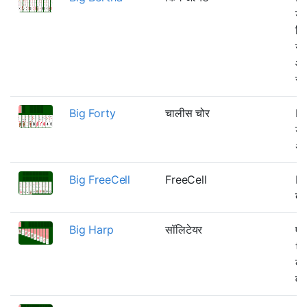
डे
रिज
यो
आध
सभ
Big Forty
चालीस चोर
Fo
डे
अन
Big FreeCell
FreeCell
Fr
दो
Big Harp
सॉलिटेयर
एक
tu
कई
वास