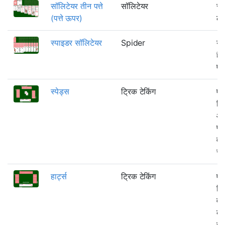
सॉलिटेयर तीन पत्ते
सॉलिटेयर
सॉ
(पत्ते ऊपर)
ले
स्पाइडर सॉलिटेयर
Spider
यह
है
एक
स्पेड्स
ट्रिक टेकिंग
एक
जिस
और 
प्र
वा
सह
हार्ट्स
ट्रिक टेकिंग
एक
जि
वाल
का 
सब