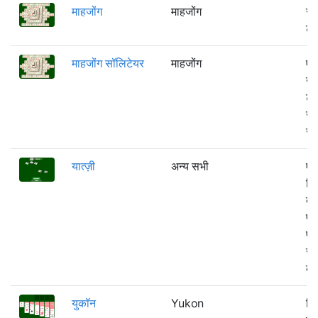
माहजोंग
माहजोंग
सब
टा
माहजोंग सॉलिटेयर
माहजोंग
एक
खेल
टा
जोड
सभ
यात्ज़ी
अन्य सभी
एक
खि
बन
पा
फें
सर
कर
युकॉन
Yukon
बि