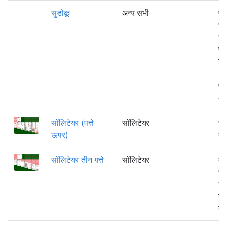
सुडोकू
अन्य सभी
एक
स्
उद
प्
स्त
3×
प्
अं
सॉलिटेयर (पत्ते
सॉलिटेयर
सॉ
ऊपर)
ले
सॉलिटेयर तीन पत्ते
सॉलिटेयर
दु
सॉ
त्र
जहा
बना