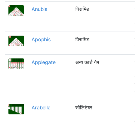
Anubis
पिरामिड
ती
Do
एक
Apophis
पिरामिड
ती
जा
Applegate
अन्य कार्ड गेम
इस
Yu
है
एक
सक
Arabella
सॉलिटेयर
Th
La
ती
Sp
tu