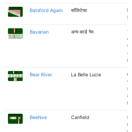
Batsford Again
सॉलिटेयर
फि
Ba
Bavarian
अन्य कार्ड गेम
Th
Ge
सं
अति
हैं
Bear River
La Belle Lucie
एक
रं
बन
ढे
हैं
Beehive
Canfield
इस
हम 
के