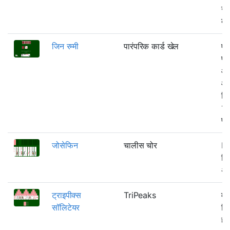
ऊप
को
जिन रम्मी
पारंपरिक कार्ड खेल
एक
पत
और
और
लि
10
पह
जोसेफिन
चालीस चोर
Fo
सि
अन
ट्राइपीक्स
TriPeaks
मुख
सॉलिटेयर
पि
हट