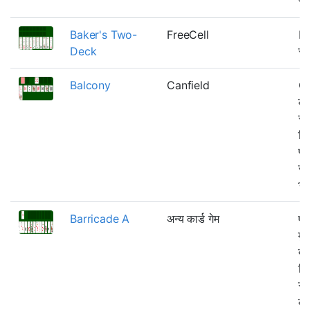
रंग
Baker's Two-
FreeCell
Ba
Deck
सं
Balcony
Canfield
Ca
ले
रंग
रिज
पर
खा
भर
Barricade A
अन्य कार्ड गेम
एक
मुख
दो
कि
गड
ले