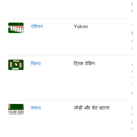
हा
प्
रशियन
Yukon
Yu
जि
के 
नी
व्हिस्ट
ट्रिक टेकिंग
A 
c
t
to
re
शफल
जोड़ी और सेट हटाना
Ne
सं
बा
भी