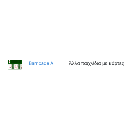
Barricade A
Άλλα παιχνίδια με κάρτες