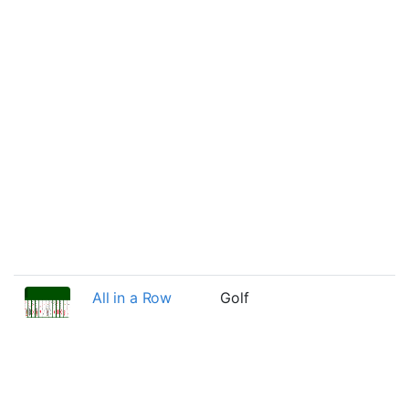
All in a Row
Golf