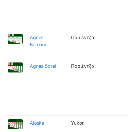
Agnes
Πασιέντζα
Bernauer
Agnes Sorel
Πασιέντζα
Alaska
Yukon