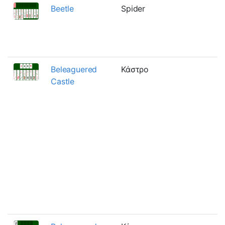
Beetle
Spider
Beleaguered
Κάστρο
Castle