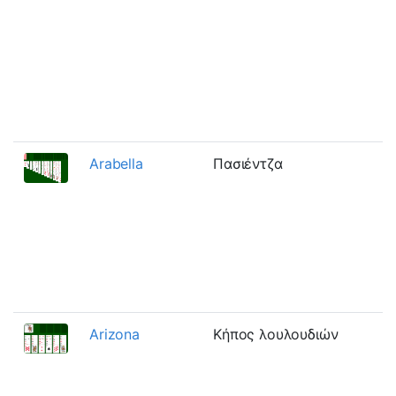
Arabella
Πασιέντζα
Arizona
Κήπος λουλουδιών