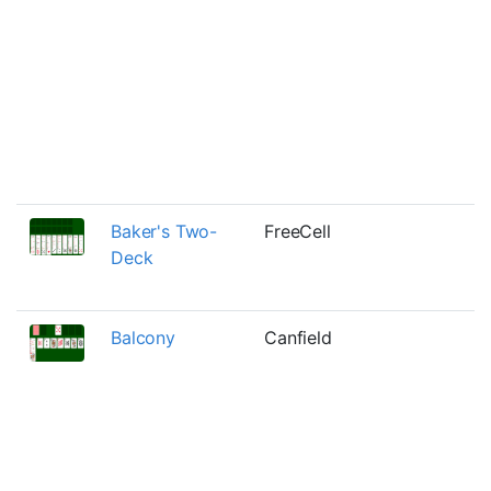
Baker's Two-
FreeCell
Deck
Balcony
Canfield