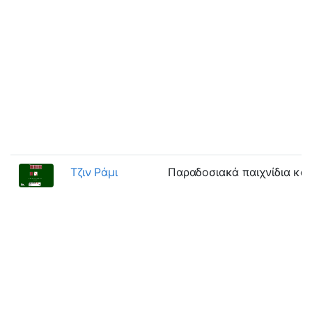
Τζιν Ράμι
Παραδοσιακά παιχνίδια κα