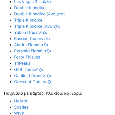
Las Vegas 3 φύλλα
Double Klondike
Double Klondike (Ανοιχτά)
Triple Klondike
Triple Klondike (Ανοιχτά)
Yukon Πασιέντζα
Russian Πασιέντζα
Alaska Πασιέντζα
Pyramid Πασιέντζα
Forty Thieves
TriPeaks
Golf Πασιέντζα
Canfield Πασιέντζα
Crescent Πασιέντζα
Παιχνίδια με κάρτες, πλακίδια και ζάρια
Hearts
Spades
Whist