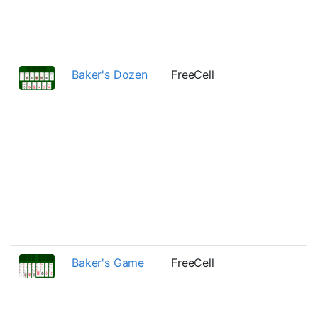
Baker's Dozen
FreeCell
Baker's Game
FreeCell