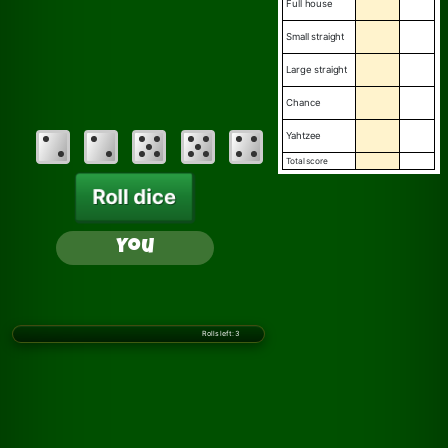
full house
small straight
large straight
chance
yahtzee
total score
Roll dice
You
Rolls left:
3