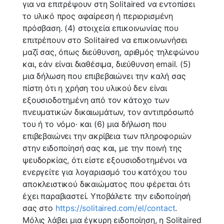
για να επιτρέψουν στη Solitaired να εντοπίσει
το υλικό προς αφαίρεση ή περιορισμένη
πρόσβαση. (4) στοιχεία επικοινωνίας που
επιτρέπουν στο Solitaired να επικοινωνήσει
μαζί σας, όπως διεύθυνση, αριθμός τηλεφώνου
και, εάν είναι διαθέσιμα, διεύθυνση email. (5)
μια δήλωση που επιβεβαιώνει την καλή σας
πίστη ότι η χρήση του υλικού δεν είναι
εξουσιοδοτημένη από τον κάτοχο των
πνευματικών δικαιωμάτων, τον αντιπρόσωπό
του ή το νόμο· και (6) μια δήλωση που
επιβεβαιώνει την ακρίβεια των πληροφοριών
στην ειδοποίησή σας και, με την ποινή της
ψευδορκίας, ότι είστε εξουσιοδοτημένοι να
ενεργείτε για λογαριασμό του κατόχου του
αποκλειστικού δικαιώματος που φέρεται ότι
έχει παραβιαστεί. Υποβάλετε την ειδοποίησή
σας στο
https://solitaired.com/el/contact
.
Μόλις λάβει μια έγκυρη ειδοποίηση, η Solitaired