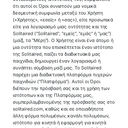
ότι αυτοί οι Όροι συνιστούν μια νομικά
δεσμευτική συμφωνία μεταξύ του Χρήστη
(«Χρήστης», «εσείς» ή «σας»), είτε προσωπικά
είτε για λογαριασμό μιας οντότητας και της
Solitaired ("Solitaired", "εμείς", "εμάς" ή "μας")
(μαζί, τα "Μέρη"). Ο Χρήστης είναι ένα άτομο ή
μια οντότητα που επισκέπτεται έναν ιστότοπο
της Solitaired, παίζει τα διαδικτυακά μας
παιχνίδια, δημιουργεί έναν λογαριασμό ή
συνάπτει σύμβαση μαζί μας. Το Solitaired
παρέχει μια διαδικτυακή πλατφόρμα τυχερών
παιχνιδιών ("Πλατφόρμα"). Αυτοί οι Όροι
διέπουν την πρόσβασή σας και τη χρήση των
ιστότοπων και της Πλατφόρμας μας,
συμπεριλαμβανομένης της πρόσβασής σας στο
solitaired.com, καθώς και σε οποιαδήποτε
άλλη φόρμα πολυμέσων, κανάλι πολυμέσων,
ιστότοπο για κινητά ή εφαρμογή για κινητά