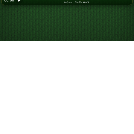
00: 00
▶
Κινήσεις
Shuffle Win %
Looking for something new? Try out
Spider Solitaire
!
Παίξτε Yukon
Πασιέντζα Online
Δωρεάν
Παίξτε απεριόριστα παιχνίδια Yukon Πασιέντζα. Παίξτε
το παιχνίδι της ημέρας για να ανταγωνιστείτε στον
πίνακα κατάταξης και χρησιμοποιήστε υποδείξεις και