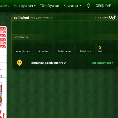
udoku
Kart oyunları
Tüm Oyunlar
Kaynaklar
GİRİŞ YAP
Nasıl yapılır videoları
Şurada izle:
İstatistiklerin
-
-
-
-
0
zafer yüzdesi
# hamlem
En iyi zaman
En iyi skor
Seri
Bugünkü galibiyetlerin: 0
Tüm sıralamalar »