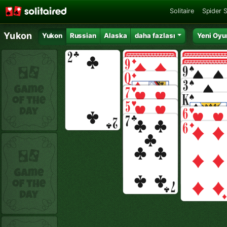
Solitaire
Spider S
Yukon
Yukon
Russian
Alaska
daha fazlası
Yeni Oyu