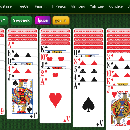
olitaire
FreeCell
Piramit
TriPeaks
Mahjong
Yahtzee
Klondike
S
n
Seçenek
İpucu
geri al