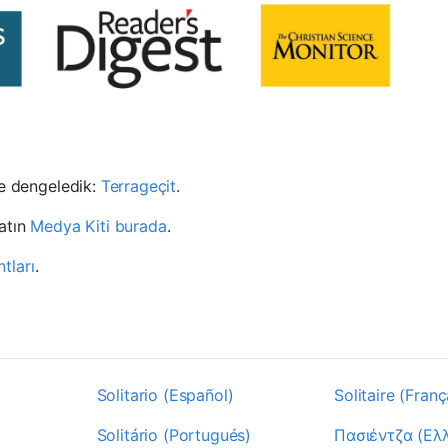
de dengeledik:
Terrageçit
.
atın
Medya Kiti burada
.
tları
.
Solitario (Español)
Solitaire (Franç
Solitário (Portugués)
Πασιέντζα (Ελ