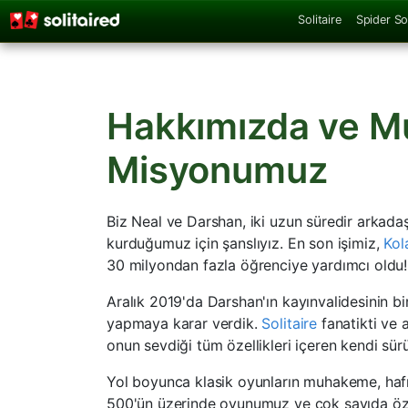
Solitaire
Spider Sol
Hakkımızda ve M
Misyonumuz
Biz Neal ve Darshan, iki uzun süredir arkadaş
kurduğumuz için şanslıyız. En son işimiz,
Kol
30 milyondan fazla öğrenciye yardımcı oldu!
Aralık 2019'da Darshan'ın kayınvalidesinin b
yapmaya karar verdik.
Solitaire
fanatikti ve 
onun sevdiği tüm özellikleri içeren kendi s
Yol boyunca klasik oyunların muhakeme, hafız
500'ün üzerinde oyunumuz ve çok sayıda özel