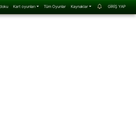
doku
Kart oyunları
Tüm Oyunlar
Kaynaklar
GİRİŞ YAP