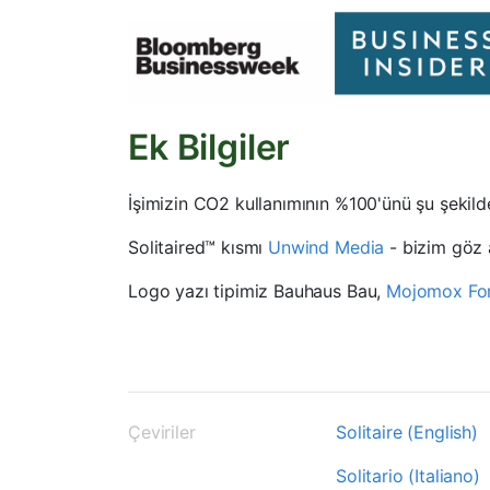
Ek Bilgiler
İşimizin CO2 kullanımının %100'ünü şu şekil
Solitaired™ kısmı
Unwind Media
- bizim göz 
Logo yazı tipimiz Bauhaus Bau,
Mojomox Fon
Çeviriler
Solitaire (English)
Solitario (Italiano)