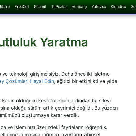
itaire
FreeCell
Piramit
TriPeaks
Mahjong
Yahtzee
Klondike
Su
utluluk Yaratma
 ve teknoloji girişimcisiyiz. Daha önce iki işletme
ay Çözümleri Hayal Edin
, eğitici bir etkinlikti ve yılda
ir kadın olduğunu keşfetmesinin ardından bu siteyi
aşina olduğu sürüm artık çevrimiçi değildi. Bu yüzden
ürümümüzü oluşturmaya karar verdik.
a ve işlem hızı üzerindeki faydalarını öğrendik.
liğimiz olmasına rağmen, oyunların zihinsel