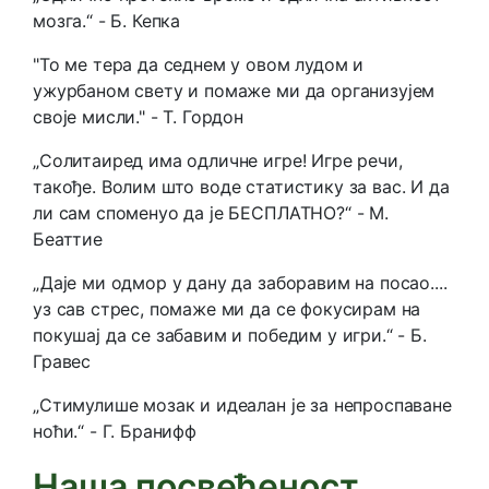
мозга.“ - Б. Кепка
"То ме тера да седнем у овом лудом и
ужурбаном свету и помаже ми да организујем
своје мисли." - Т. Гордон
„Солитаиред има одличне игре! Игре речи,
такође. Волим што воде статистику за вас. И да
ли сам споменуо да је БЕСПЛАТНО?“ - М.
Беаттие
„Даје ми одмор у дану да заборавим на посао....
уз сав стрес, помаже ми да се фокусирам на
покушај да се забавим и победим у игри.“ - Б.
Гравес
„Стимулише мозак и идеалан је за непроспаване
ноћи.“ - Г. Бранифф
Наша посвећеност