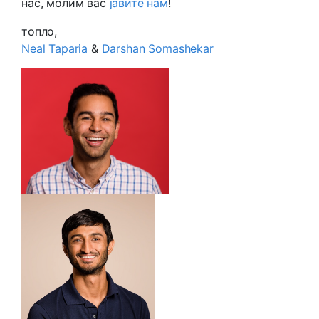
нас, молим вас
јавите нам
!
топло,
Neal Taparia
&
Darshan Somashekar