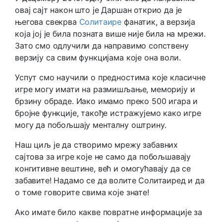
овај сајт након што је Даршан открио да је
његова свекрва
Солитаире
фанатик, а верзија
која јој је била позната више није била на мрежи.
Зато смо одлучили да направимо сопствену
верзију са свим функцијама које она воли.
Успут смо научили о предностима које класичне
игре могу имати на размишљање, меморију и
брзину обраде. Иако имамо преко 500 игара и
бројне функције, такође истражујемо како игре
могу да побољшају менталну оштрину.
Наш циљ је да створимо мрежу забавних
сајтова за игре које не само да побољшавају
конгитивне вештине, већ и омогућавају да се
забавите! Надамо се да волите Солитаиред и да
о томе говорите свима које знате!
Ако имате било какве повратне информације за