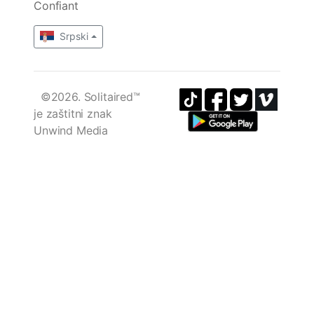
Confiant
Srpski
©2026. Solitaired™
je zaštitni znak
Unwind Media