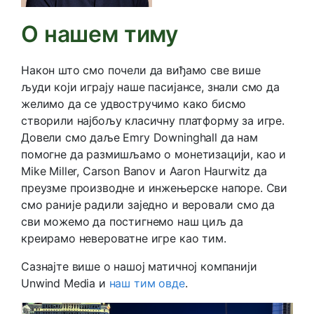
О нашем тиму
Након што смо почели да виђамо све више
људи који играју наше пасијансе, знали смо да
желимо да се удвостручимо како бисмо
створили најбољу класичну платформу за игре.
Довели смо даље Emry Downinghall да нам
помогне да размишљамо о монетизацији, као и
Mike Miller, Carson Banov и Aaron Haurwitz да
преузме производне и инжењерске напоре. Сви
смо раније радили заједно и веровали смо да
сви можемо да постигнемо наш циљ да
креирамо невероватне игре као тим.
Сазнајте више о нашој матичној компанији
Unwind Media и
наш тим овде
.