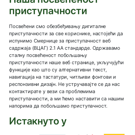
приступачности
Посвећени смо обезбеђивању дигиталне
приступачности за све кориснике, настојећи да
испунимо Смернице за приступачност веб
садржаја (ВЦАГ) 2.1 АА стандарде. Одржавамо
сталну посвећеност побољшању
приступачности наше веб странице, укључујући
функције као што су алтернативни текст,
навигација на тастатури, читљиви фонтови и
респонзивни дизајн. Не устручавајте се да нас
контактирате у вези са проблемима
приступачности, а ми ћемо наставити са нашим
напорима да побољшамо приступачност.
Истакнуто у