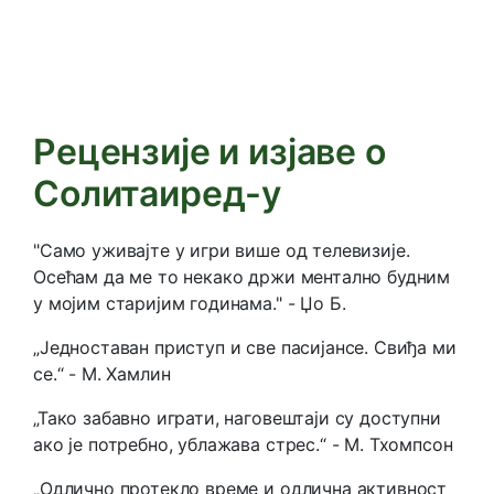
Рецензије и изјаве о
Солитаиред-у
"Само уживајте у игри више од телевизије.
Осећам да ме то некако држи ментално будним
у мојим старијим годинама." - Џо Б.
„Једноставан приступ и све пасијансе. Свиђа ми
се.“ - М. Хамлин
„Тако забавно играти, наговештаји су доступни
ако је потребно, ублажава стрес.“ - М. Тхомпсон
„Одлично протекло време и одлична активност