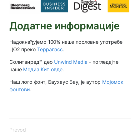
Додатне информације
Надокнађујемо 100% наше пословне употребе
ЦО2 преко
Террапасс
.
Солитаиред™ део
Unwind Media
- погледајте
наше
Медиа Кит овде
.
Наш лого фонт, Баухаус Бау, је аутор
Мојомок
фонтови
.
Prevod