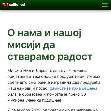
О нама и нашој
мисији да
стварамо радост
Ми смо Нил и Даршан, два дугогодишња
пријатеља и технолошки предузетници. Имамо
среће што смо раније изградили два предузећа.
Наш најновији посао,
Замислите лака решења
,
била је образовна и помогла је преко 30
милиона ученика годишње!
У децембру 2019. одлучили смо да направимо