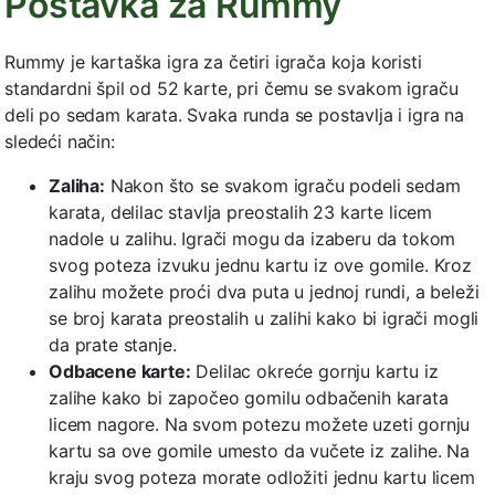
Postavka za Rummy
Rummy je kartaška igra za četiri igrača koja koristi
standardni špil od 52 karte, pri čemu se svakom igraču
deli po sedam karata. Svaka runda se postavlja i igra na
sledeći način:
Zaliha:
Nakon što se svakom igraču podeli sedam
karata, delilac stavlja preostalih 23 karte licem
nadole u zalihu. Igrači mogu da izaberu da tokom
svog poteza izvuku jednu kartu iz ove gomile. Kroz
zalihu možete proći dva puta u jednoj rundi, a beleži
se broj karata preostalih u zalihi kako bi igrači mogli
da prate stanje.
Odbacene karte:
Delilac okreće gornju kartu iz
zalihe kako bi započeo gomilu odbačenih karata
licem nagore. Na svom potezu možete uzeti gornju
kartu sa ove gomile umesto da vučete iz zalihe. Na
kraju svog poteza morate odložiti jednu kartu licem