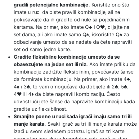
gradili potencijalne kombinacije.
Koristite ono što
imate u ruci da biste pravili kombinacije, ali ne
pokušavajte da ih gradite od nule sa pojedinačnim
kartama. Na primer, ako imate Q♣ i Q♥, ciljajte na
set dama, ali ako imate samo Q♠, iskoristite Q♠ za
odbacivanje umesto da se nadate da ćete napraviti
set od samo jedne karte.
Gradite fleksibilne kombinacije umesto da se
obavezujete na jedan set ili niz.
Ako imate priliku da
kombinacije zadržite fleksibilnim, povećavate šanse
da formirate kombinaciju. Na primer, ako imate 4♣,
4♠ i 3♣, to vam omogućava da dobijete ili 2♣, 5♣,
4♥ ili 4♦ da biste napravili kombinaciju. Često
udvostručujete šanse da napravite kombinaciju kada
gradite uz fleksibilnost.
Smanjite poene u ruci kada igrači imaju samo tri ili
manje karata.
Svaki igrač sa tri ili manje karata može
izaći u svom sledećem potezu. Igrač sa tri karte
verovatno ima skoro kompletan set; igrač sa dve