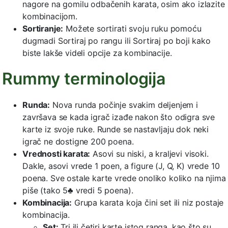
nagore na gomilu odbačenih karata, osim ako izlazite
kombinacijom.
Sortiranje:
Možete sortirati svoju ruku pomoću
dugmadi Sortiraj po rangu ili Sortiraj po boji kako
biste lakše videli opcije za kombinacije.
Rummy terminologija
Runda:
Nova runda počinje svakim deljenjem i
završava se kada igrač izađe nakon što odigra sve
karte iz svoje ruke. Runde se nastavljaju dok neki
igrač ne dostigne 200 poena.
Vrednosti karata:
Asovi su niski, a kraljevi visoki.
Dakle, asovi vrede 1 poen, a figure (J, Q, K) vrede 10
poena. Sve ostale karte vrede onoliko koliko na njima
piše (tako 5♣ vredi 5 poena).
Kombinacija:
Grupa karata koja čini set ili niz postaje
kombinacija.
Set:
Tri ili četiri karte istog ranga, kao što su