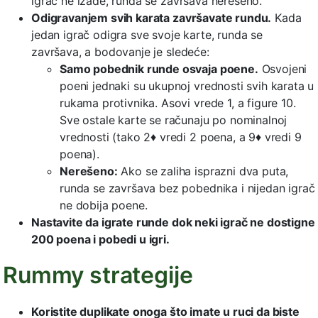
igrač ne izađe, runda se završava nerešeno.
Odigravanjem svih karata završavate rundu.
Kada
jedan igrač odigra sve svoje karte, runda se
završava, a bodovanje je sledeće:
Samo pobednik runde osvaja poene.
Osvojeni
poeni jednaki su ukupnoj vrednosti svih karata u
rukama protivnika. Asovi vrede 1, a figure 10.
Sve ostale karte se računaju po nominalnoj
vrednosti (tako 2♦ vredi 2 poena, a 9♦ vredi 9
poena).
Nerešeno:
Ako se zaliha isprazni dva puta,
runda se završava bez pobednika i nijedan igrač
ne dobija poene.
Nastavite da igrate runde dok neki igrač ne dostigne
200 poena i pobedi u igri.
Rummy strategije
Koristite duplikate onoga što imate u ruci da biste