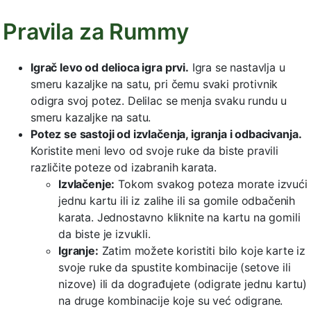
Pravila za Rummy
Igrač levo od delioca igra prvi.
Igra se nastavlja u
smeru kazaljke na satu, pri čemu svaki protivnik
odigra svoj potez. Delilac se menja svaku rundu u
smeru kazaljke na satu.
Potez se sastoji od izvlačenja, igranja i odbacivanja.
Koristite meni levo od svoje ruke da biste pravili
različite poteze od izabranih karata.
Izvlačenje:
Tokom svakog poteza morate izvući
jednu kartu ili iz zalihe ili sa gomile odbačenih
karata. Jednostavno kliknite na kartu na gomili
da biste je izvukli.
Igranje:
Zatim možete koristiti bilo koje karte iz
svoje ruke da spustite kombinacije (setove ili
nizove) ili da dograđujete (odigrate jednu kartu)
na druge kombinacije koje su već odigrane.