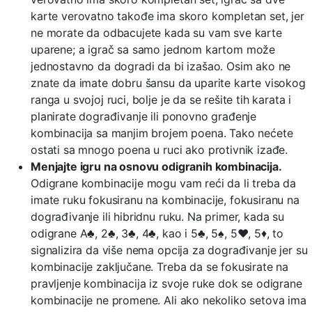
karte verovatno takođe ima skoro kompletan set, jer
ne morate da odbacujete kada su vam sve karte
uparene; a igrač sa samo jednom kartom može
jednostavno da dogradi da bi izašao. Osim ako ne
znate da imate dobru šansu da uparite karte visokog
ranga u svojoj ruci, bolje je da se rešite tih karata i
planirate dograđivanje ili ponovno građenje
kombinacija sa manjim brojem poena. Tako nećete
ostati sa mnogo poena u ruci ako protivnik izađe.
Menjajte igru na osnovu odigranih kombinacija.
Odigrane kombinacije mogu vam reći da li treba da
imate ruku fokusiranu na kombinacije, fokusiranu na
dograđivanje ili hibridnu ruku. Na primer, kada su
odigrane A♣, 2♣, 3♣, 4♣, kao i 5♣, 5♠, 5♥, 5♦, to
signalizira da više nema opcija za dograđivanje jer su
kombinacije zaključane. Treba da se fokusirate na
pravljenje kombinacija iz svoje ruke dok se odigrane
kombinacije ne promene. Ali ako nekoliko setova ima