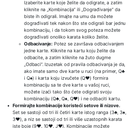
Izaberite karte koje želite da odigrate, a zatim
kliknite na „Kombinacija“ ili „Dograđivanje“ da
biste ih odigrali. Imajte na umu da možete
dograđivati tek nakon što ste odigrali bar jednu
kombinaciju, i da tokom svog poteza možete
dograđivati onoliko karata koliko želite.
Odbacivanje:
Potez se završava odbacivanjem
jedne karte. Kliknite na kartu koju želite da
odbacite, a zatim kliknite na žuto dugme
„Odbaci“. Izuzetak od pravila odbacivanja je da,
ako imate samo dve karte u ruci (na primer, Q♣
i Q♠) i karta koju izvučete (Q♥) formira
kombinaciju sa te dve karte u vašoj ruci,
možete izaći tako što ćete odigrati svoju
kombinaciju (Q♣, Q♠, Q♥) i ne odbaciti kartu.
Formirajte kombinacije koristeći setove ili nizove.
Set se sastoji od tri ili četiri karte istog ranga (3♣, 3♠,
3♥), a niz se sastoji od tri ili više uzastopnih karata
iste boje (9♥, 10♥, J♥). Kombinacije možete