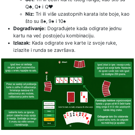
Q♣, Q♦ i Q♥
Niz:
Tri ili više uzastopnih karata iste boje, kao
što su 8♠, 9♠ i 10♠
Dograđivanje:
Dograđujete kada odigrate jednu
kartu na već postojeću kombinaciju.
Izlazak:
Kada odigrate sve karte iz svoje ruke,
izlazite i runda se završava.