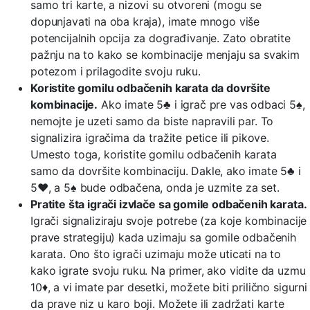
samo tri karte, a nizovi su otvoreni (mogu se
dopunjavati na oba kraja), imate mnogo više
potencijalnih opcija za dograđivanje. Zato obratite
pažnju na to kako se kombinacije menjaju sa svakim
potezom i prilagodite svoju ruku.
Koristite gomilu odbačenih karata da dovršite
kombinacije.
Ako imate 5♣ i igrač pre vas odbaci 5♠,
nemojte je uzeti samo da biste napravili par. To
signalizira igračima da tražite petice ili pikove.
Umesto toga, koristite gomilu odbačenih karata
samo da dovršite kombinaciju. Dakle, ako imate 5♣ i
5♥, a 5♠ bude odbačena, onda je uzmite za set.
Pratite šta igrači izvlače sa gomile odbačenih karata.
Igrači signaliziraju svoje potrebe (za koje kombinacije
prave strategiju) kada uzimaju sa gomile odbačenih
karata. Ono što igrači uzimaju može uticati na to
kako igrate svoju ruku. Na primer, ako vidite da uzmu
10♦, a vi imate par desetki, možete biti prilično sigurni
da prave niz u karo boji. Možete ili zadržati karte