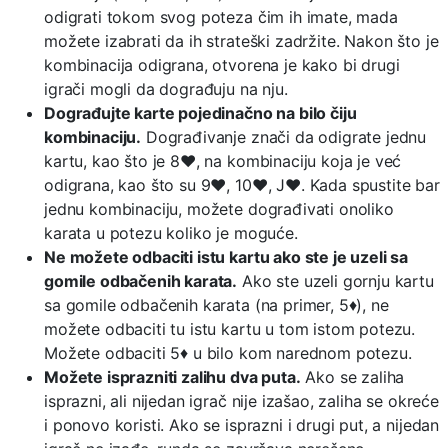
odigrati tokom svog poteza čim ih imate, mada
možete izabrati da ih strateški zadržite. Nakon što je
kombinacija odigrana, otvorena je kako bi drugi
igrači mogli da dograđuju na nju.
Dograđujte karte pojedinačno na bilo čiju
kombinaciju.
Dograđivanje znači da odigrate jednu
kartu, kao što je 8♥, na kombinaciju koja je već
odigrana, kao što su 9♥, 10♥, J♥. Kada spustite bar
jednu kombinaciju, možete dograđivati onoliko
karata u potezu koliko je moguće.
Ne možete odbaciti istu kartu ako ste je uzeli sa
gomile odbačenih karata.
Ako ste uzeli gornju kartu
sa gomile odbačenih karata (na primer, 5♦), ne
možete odbaciti tu istu kartu u tom istom potezu.
Možete odbaciti 5♦ u bilo kom narednom potezu.
Možete isprazniti zalihu dva puta.
Ako se zaliha
isprazni, ali nijedan igrač nije izašao, zaliha se okreće
i ponovo koristi. Ako se isprazni i drugi put, a nijedan