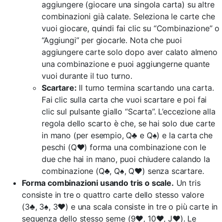
aggiungere (giocare una singola carta) su altre
combinazioni già calate. Seleziona le carte che
vuoi giocare, quindi fai clic su “Combinazione” o
“Aggiungi” per giocarle. Nota che puoi
aggiungere carte solo dopo aver calato almeno
una combinazione e puoi aggiungerne quante
vuoi durante il tuo turno.
Scartare:
Il turno termina scartando una carta.
Fai clic sulla carta che vuoi scartare e poi fai
clic sul pulsante giallo “Scarta”. L’eccezione alla
regola dello scarto è che, se hai solo due carte
in mano (per esempio, Q♣ e Q♠) e la carta che
peschi (Q♥) forma una combinazione con le
due che hai in mano, puoi chiudere calando la
combinazione (Q♣, Q♠, Q♥) senza scartare.
Forma combinazioni usando tris o scale.
Un tris
consiste in tre o quattro carte dello stesso valore
(3♣, 3♠, 3♥) e una scala consiste in tre o più carte in
sequenza dello stesso seme (9♥, 10♥, J♥). Le