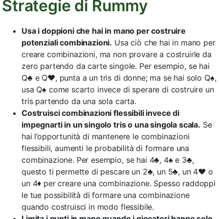
Strategie di Rummy
Usa i doppioni che hai in mano per costruire
potenziali combinazioni.
Usa ciò che hai in mano per
creare combinazioni, ma non provare a costruirle da
zero partendo da carte singole. Per esempio, se hai
Q♣ e Q♥, punta a un tris di donne; ma se hai solo Q♠,
usa Q♠ come scarto invece di sperare di costruire un
tris partendo da una sola carta.
Costruisci combinazioni flessibili invece di
impegnarti in un singolo tris o una singola scala.
Se
hai l’opportunità di mantenere le combinazioni
flessibili, aumenti le probabilità di formare una
combinazione. Per esempio, se hai 4♣, 4♠ e 3♣,
questo ti permette di pescare un 2♣, un 5♣, un 4♥ o
un 4♦ per creare una combinazione. Spesso raddoppi
le tue possibilità di formare una combinazione
quando costruisci in modo flessibile.
Limita i punti in mano quando i giocatori hanno solo