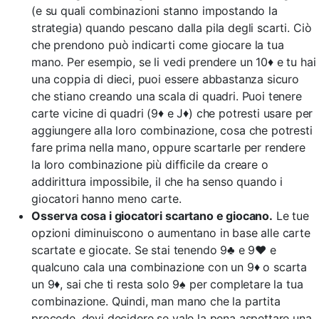
(e su quali combinazioni stanno impostando la
strategia) quando pescano dalla pila degli scarti. Ciò
che prendono può indicarti come giocare la tua
mano. Per esempio, se li vedi prendere un 10♦ e tu hai
una coppia di dieci, puoi essere abbastanza sicuro
che stiano creando una scala di quadri. Puoi tenere
carte vicine di quadri (9♦ e J♦) che potresti usare per
aggiungere alla loro combinazione, cosa che potresti
fare prima nella mano, oppure scartarle per rendere
la loro combinazione più difficile da creare o
addirittura impossibile, il che ha senso quando i
giocatori hanno meno carte.
Osserva cosa i giocatori scartano e giocano.
Le tue
opzioni diminuiscono o aumentano in base alle carte
scartate e giocate. Se stai tenendo 9♣ e 9♥ e
qualcuno cala una combinazione con un 9♦ o scarta
un 9♦, sai che ti resta solo 9♠ per completare la tua
combinazione. Quindi, man mano che la partita
procede, devi decidere se vale la pena aspettare una