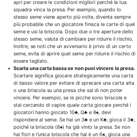
apri per creare le condizioni migliori perché la tua
squadra vinca la presa. Per esempio, quando lo
stesso seme viene aperto più volte, diventa sempre
più probabile che un giocatore finisca le carte di quel
seme e usi la briscola. Dopo due o tre aperture dello
stesso seme, valuta di cambiare per ridurre il rischio.
Inoltre, se noti che un avversario è privo di un certo
seme, evita di aprire quel seme per ridurre il rischio di
essere tagliato.
Scarta una carta bassa se non puoi vincere la presa.
Scartare significa giocare strategicamente una carta
di basso valore per evitare di sprecare una carta alta
o una briscola su una presa che sai di non poter
vincere. Per esempio, se le picche sono briscola e
stai cercando di capire quale carta giocare perché i
giocatori hanno giocato 10♣, Q♣ e 8♠, devi
rispondere al seme. Se hai un 3♣ e un K♣, gioca il 3♣,
poiché la briscola (8♠) ha già vinto la presa. Se non
hai fiori e l’unica briscola che hai è un 6♠, gioca una