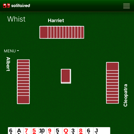
Whist
Harriet
♦
MENU
Albert
Cleopatra
Diamonds ♦ chosen as Trump