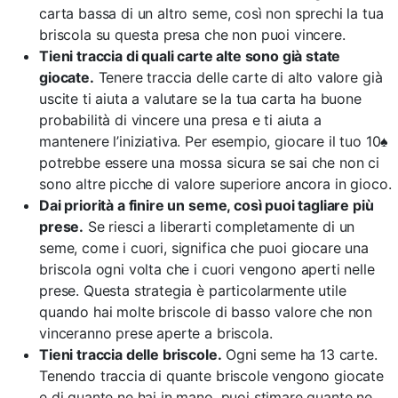
carta bassa di un altro seme, così non sprechi la tua
briscola su questa presa che non puoi vincere.
Tieni traccia di quali carte alte sono già state
giocate.
Tenere traccia delle carte di alto valore già
uscite ti aiuta a valutare se la tua carta ha buone
probabilità di vincere una presa e ti aiuta a
mantenere l’iniziativa. Per esempio, giocare il tuo 10♠
potrebbe essere una mossa sicura se sai che non ci
sono altre picche di valore superiore ancora in gioco.
Dai priorità a finire un seme, così puoi tagliare più
prese.
Se riesci a liberarti completamente di un
seme, come i cuori, significa che puoi giocare una
briscola ogni volta che i cuori vengono aperti nelle
prese. Questa strategia è particolarmente utile
quando hai molte briscole di basso valore che non
vinceranno prese aperte a briscola.
Tieni traccia delle briscole.
Ogni seme ha 13 carte.
Tenendo traccia di quante briscole vengono giocate
e di quante ne hai in mano, puoi stimare quante ne