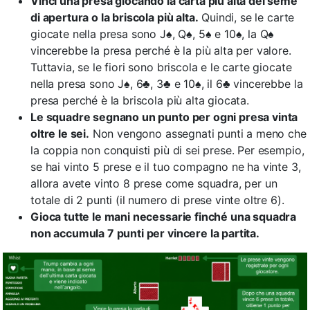
Vinci una presa giocando la carta più alta del seme
di apertura o la briscola più alta.
Quindi, se le carte
giocate nella presa sono J♠, Q♠, 5♠ e 10♠, la Q♠
vincerebbe la presa perché è la più alta per valore.
Tuttavia, se le fiori sono briscola e le carte giocate
nella presa sono J♠, 6♣, 3♣ e 10♠, il 6♣ vincerebbe la
presa perché è la briscola più alta giocata.
Le squadre segnano un punto per ogni presa vinta
oltre le sei.
Non vengono assegnati punti a meno che
la coppia non conquisti più di sei prese. Per esempio,
se hai vinto 5 prese e il tuo compagno ne ha vinte 3,
allora avete vinto 8 prese come squadra, per un
totale di 2 punti (il numero di prese vinte oltre 6).
Gioca tutte le mani necessarie finché una squadra
non accumula 7 punti per vincere la partita.