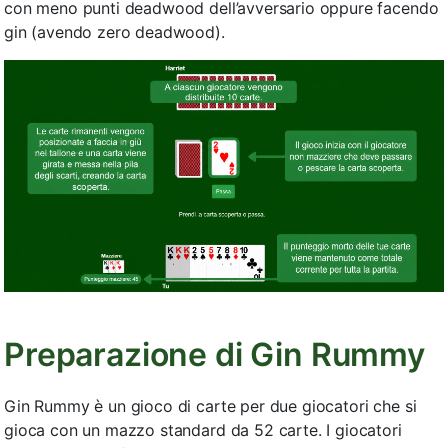
con meno punti deadwood dell’avversario oppure facendo
gin (avendo zero deadwood).
Preparazione di Gin Rummy
Gin Rummy è un gioco di carte per due giocatori che si
gioca con un mazzo standard da 52 carte. I giocatori