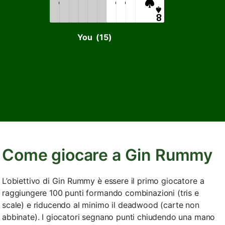
You
(15)
Come giocare a Gin Rummy
L’obiettivo di Gin Rummy è essere il primo giocatore a
raggiungere 100 punti formando combinazioni (tris e
scale) e riducendo al minimo il deadwood (carte non
abbinate). I giocatori segnano punti chiudendo una mano