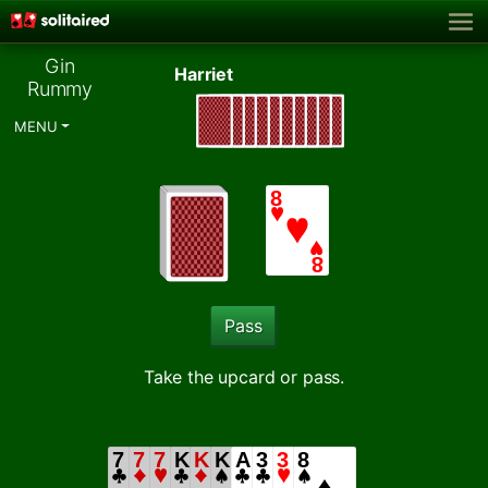
Gin
Harriet
Rummy
MENU
Pass
Take the upcard or pass.