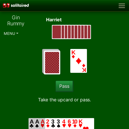
Gin
Harriet
Rummy
MENU
Pass
Take the upcard or pass.