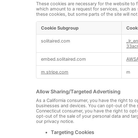
These cookies are necessary for the website to f
which amount to a request for services, such as se
these cookies, but some parts of the site will no
Cookie Subgroup
Cook
Strictly
solitaired.com
_lr_e
Necessary
33ac
Cookies
embed.solitaired.com
AWS
m.stripe.com
m
Allow Sharing/Targeted Advertising
As a California consumer, you have the right to o
businesses and devices. You can opt-out of the s
Connecticut consumer, you have the right to opt-
opt-out of the sale of your personal data and tar
our privacy notice.
Targeting Cookies