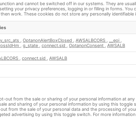
unction and cannot be switched off in our systems. They are usual
tting your privacy preferences, logging in or filling in forms. You
t then work. These cookies do not store any personally identifiable 
ies
nv_src_ats
,
OptanonAlertBoxClosed
,
AWSALBCORS
,
__eoi
,
rossIdHm
,
g_state
,
connect.sid
,
OptanonConsent
,
AWSALB
ALBCORS
,
connect.sid
,
AWSALB
pt-out from the sale or sharing of your personal information at any
ale and sharing of your personal information by using this toggle s
out from the sale of your personal data and the processing of your
geted advertising by using this toggle switch. For more informatio