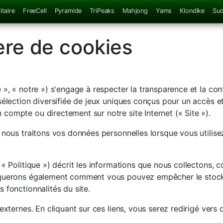
itaire
FreeCell
Pyramide
TriPeaks
Mahjong
Yams
Klondike
Su
ère de cookies
 », « notre ») s'engage à respecter la transparence et la con
sélection diversifiée de jeux uniques conçus pour un accès et
compte ou directement sur notre site Internet (« Site »).
 nous traitons vos données personnelles lorsque vous utilise
 « Politique ») décrit les informations que nous collectons, 
iquerons également comment vous pouvez empêcher le stocka
 fonctionnalités du site.
externes. En cliquant sur ces liens, vous serez redirigé vers