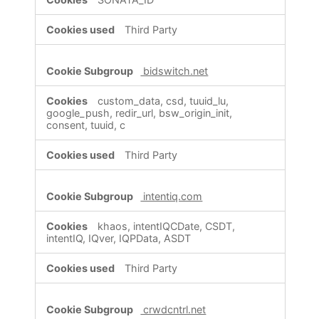
Third Party
bidswitch.net
custom_data, csd, tuuid_lu,
google_push, redir_url, bsw_origin_init,
consent, tuuid, c
Third Party
intentiq.com
khaos, intentIQCDate, CSDT,
intentIQ, IQver, IQPData, ASDT
Third Party
crwdcntrl.net