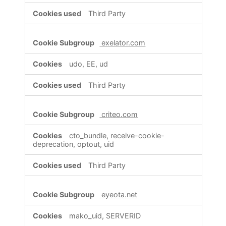
Third Party
exelator.com
udo, EE, ud
Third Party
criteo.com
cto_bundle, receive-cookie-
deprecation, optout, uid
Third Party
eyeota.net
mako_uid, SERVERID