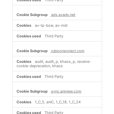
ads.avads.net
av-tp-bsw, av-mid
Third Party
rubiconproject.com
audit, audit_p, khaos_p, receive-
cookie-deprecation, khaos
Third Party
sync.aniview.com
1_C_5, aniC, 1_C_18, 1_C_24
Third Party