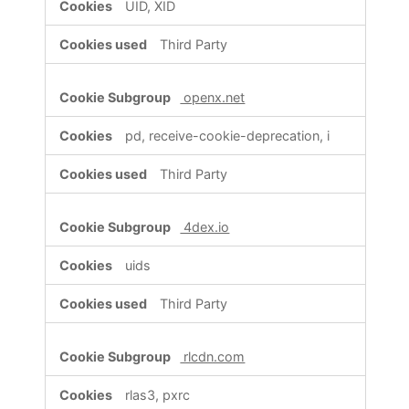
UID, XID
Third Party
openx.net
pd, receive-cookie-deprecation, i
Third Party
4dex.io
uids
Third Party
rlcdn.com
rlas3, pxrc