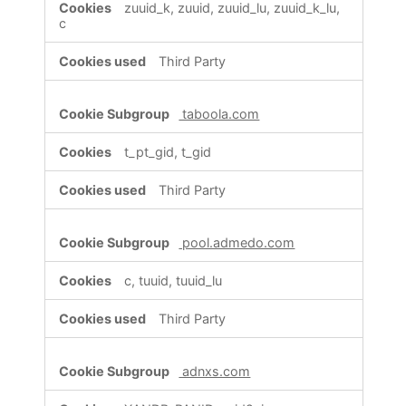
zuuid_k, zuuid, zuuid_lu, zuuid_k_lu,
c
Third Party
taboola.com
t_pt_gid, t_gid
Third Party
pool.admedo.com
c, tuuid, tuuid_lu
Third Party
adnxs.com