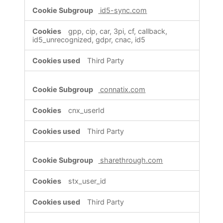
id5-sync.com
gpp, cip, car, 3pi, cf, callback,
id5_unrecognized, gdpr, cnac, id5
Third Party
connatix.com
cnx_userId
Third Party
sharethrough.com
stx_user_id
Third Party