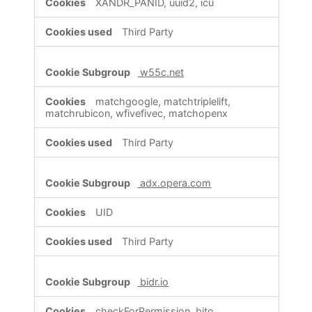
XANDR_PANID, uuid2, icu
Third Party
w55c.net
matchgoogle, matchtriplelift,
matchrubicon, wfivefivec, matchopenx
Third Party
adx.opera.com
UID
Third Party
bidr.io
checkForPermission, bito,