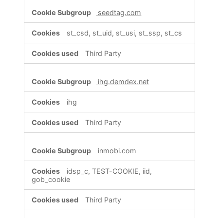
seedtag.com
st_csd, st_uid, st_usi, st_ssp, st_cs
Third Party
ihg.demdex.net
ihg
Third Party
inmobi.com
idsp_c, TEST-COOKIE, iid,
gob_cookie
Third Party