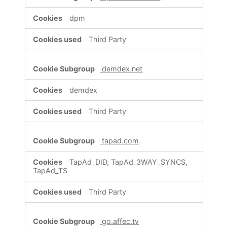
dpm
Third Party
demdex.net
demdex
Third Party
tapad.com
TapAd_DID, TapAd_3WAY_SYNCS,
TapAd_TS
Third Party
go.affec.tv