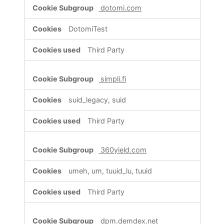
dotomi.com
DotomiTest
Third Party
simpli.fi
suid_legacy, suid
Third Party
360yield.com
umeh, um, tuuid_lu, tuuid
Third Party
dpm.demdex.net