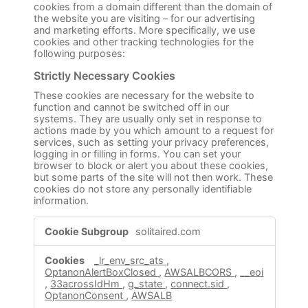
cookies from a domain different than the domain of
the website you are visiting – for our advertising
and marketing efforts. More specifically, we use
cookies and other tracking technologies for the
following purposes:
Strictly Necessary Cookies
These cookies are necessary for the website to
function and cannot be switched off in our
systems. They are usually only set in response to
actions made by you which amount to a request for
services, such as setting your privacy preferences,
logging in or filling in forms. You can set your
browser to block or alert you about these cookies,
but some parts of the site will not then work. These
cookies do not store any personally identifiable
information.
Strictly
solitaired.com
Necessary
Cookies
_lr_env_src_ats
,
OptanonAlertBoxClosed
,
AWSALBCORS
,
__eoi
,
33acrossIdHm
,
g_state
,
connect.sid
,
OptanonConsent
,
AWSALB