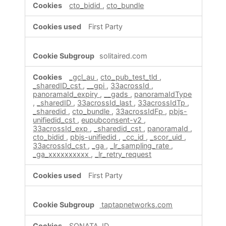
cto_bidid
,
cto_bundle
First Party
solitaired.com
_gcl_au
,
cto_pub_test_tld
,
_sharedID_cst
,
__gpi
,
33acrossId
,
panoramaId_expiry
,
__gads
,
panoramaIdType
,
_sharedID
,
33acrossId_last
,
33acrossIdTp
,
_sharedid
,
cto_bundle
,
33acrossIdFp
,
pbjs-
unifiedid_cst
,
eupubconsent-v2
,
33acrossId_exp
,
_sharedid_cst
,
panoramaId
,
cto_bidid
,
pbjs-unifiedid
,
_cc_id
,
_scor_uid
,
33acrossId_cst
,
_ga
,
_lr_sampling_rate
,
_ga_xxxxxxxxxx
,
_lr_retry_request
First Party
taptapnetworks.com
SONATA_ID