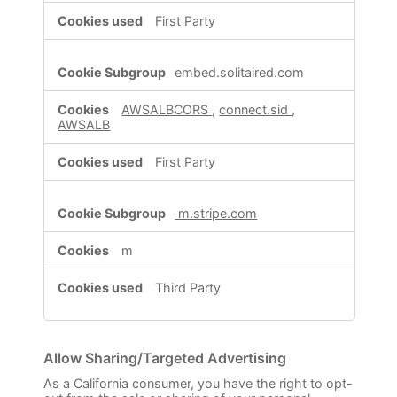
First Party
embed.solitaired.com
AWSALBCORS
,
connect.sid
,
AWSALB
First Party
m.stripe.com
m
Third Party
Allow Sharing/Targeted Advertising
As a California consumer, you have the right to opt-