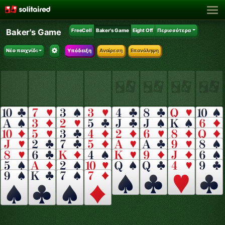
Baker's Game
FreeCell
Baker's Game
Eight Off
Περισσότερα
Νέο παιχνίδι
Υπόδειξη
Αναίρεση
Επανάληψη