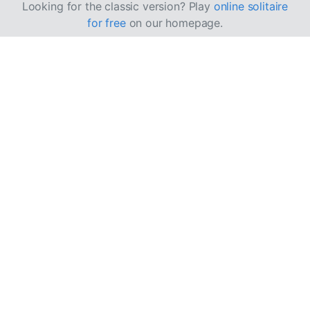
Looking for the classic version? Play
online solitaire
for free
on our homepage.
बेकर'स डजन सॉलिटेयर कैसे
खेलें
बेकर'स डजन सॉलिटेयर में मुख्य क्षेत्र के 13 कॉलम होते हैं। इसका नाम
इसलिए पड़ा क्योंकि
baker's dozen
शब्द 13 बेक की हुई वस्तुओं को
संदर्भित करता है।
उद्देश्य
लक्ष्य यह है कि गड्डी और मुख्य क्षेत्र के सभी पत्तों को सूट के अनुसार
आरोही क्रम में 4 आधार ढेरों में ले जाकर व्यवस्थित किया जाए।
सेटअप और खेलने का क्षेत्र