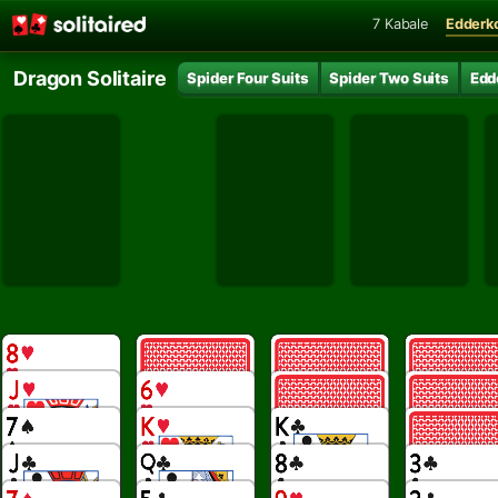
7 Kabale
Edderk
Dragon Solitaire
Spider Four Suits
Spider Two Suits
Edd