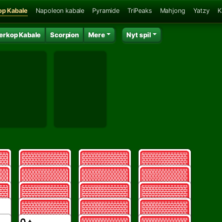
op Kabale
Napoleon kabale
Pyramide
TriPeaks
Mahjong
Yatzy
K
erkop Kabale
Scorpion
Mere
Nyt spil