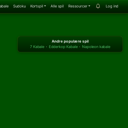
abale
Sudoku
Kortspil
Alle spil
Ressourcer
Log ind
Andre populære spil
7 Kabale
·
Edderkop Kabale
·
Napoleon kabale