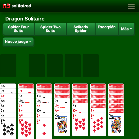
Dragon Solitaire
Spider Four
Spider Two
Solitario
Escorpión
Más
Suits
Suits
Spider
Nuevo juego